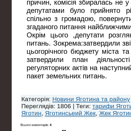
причин, комісія збиралась не у
депутатами було прийнято 
спільно з громадою, повернут
згаданого питання найближчим
Окрім цього ,депутати розгл
питань. Зокрема:затвердили зв
цьогорічного бюджету міста та
затвердили план діяльност
регуляторних актів на наступний
пакет земельних питань.
Категорія
:
Новини Яготина та району
Переглядів
: 1806 |
Теги
:
тарифи Ягот
Яготин
,
Яготинсьеий Жек
,
Жек Яготи
Всього коментарів
:
4