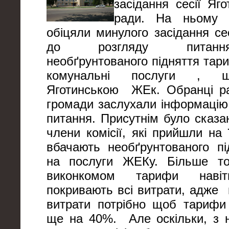
засідання сесії Яго
ради. На ньому д
обіцяли минулого засідання се
до розгляду питанн
необґрунтованого підняття тар
комунальні послуги , 
Яготинською ЖЕк. Обранці р
громади заслухали інформацію 
питання. Присутнім було сказа
члени комісії, які прийшли на
вбачають необґрунтованого п
на послуги ЖЕКу. Більше тог
виконкомом тарифи нав
покривають всі витрати, адже 
витрати потрібно щоб тарифи
ще на 40%. Але оскільки, з 