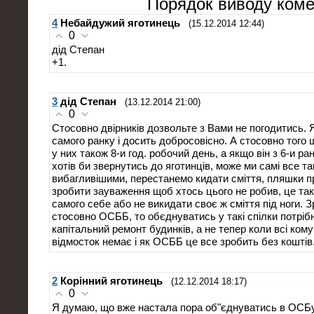
Порядок виводу коме
4
Небайдужий яготинець
(15.12.2014 12:44)
0
дід Степан
+1.
3
дід Степан
(13.12.2014 21:00)
0
Стосовно двірників дозвольте з Вами не погодитись. 
самого ранку і досить добросовісно. А стосовно того 
у них також 8-и год. робочий день, а якщо він з 6-и ран
хотів би звернутись до яготинців, може ми самі все т
вибагливішими, перестанемо кидати сміття, пляшки п
зробити зауваження щоб хтось цього не робив, це так
самого себе або не викидати своє ж сміття під ноги. З
стосовно ОСББ, то обєднуватись у такі спілки потріб
капітальний ремонт будинків, а не тепер коли всі комун
відмосток немає і як ОСББ це все зробить без коштів
2
Корінний яготинець
(12.12.2014 18:17)
0
Я думаю, що вже настала пора об"єднуватись в ОСБу