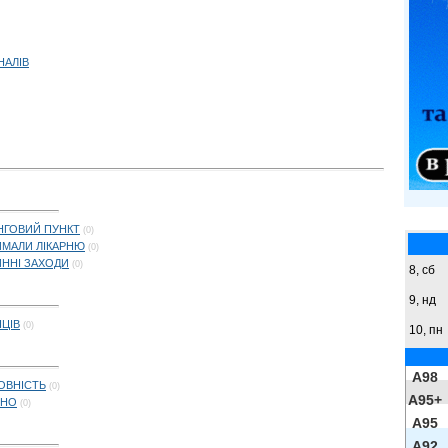
НАЛІВ
ІНГОВИЙ ПУНКТ
(0)
РИМАЛИ ЛІКАРНЮ
(0)
ИННІ ЗАХОДИ
(0)
8,
сб
9,
нд
ЦІВ
(0)
10, пн
A98
ОВНІСТЬ
(0)
A95+
ЬНО
(0)
A95
A92