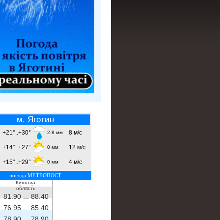
м. Яготин
+21°..+30°
8 м/с
2.8 мм
+14°..+27°
12 м/с
0 мм
+15°..+29°
4 м/с
0 мм
погода МЕТЕОПОСТ
Київська
- ...
-
область
81.90 ...
88.40
76.95 ...
85.40
78.90 ...
78.90