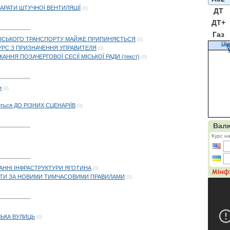
ПАРАТИ ШТУЧНОЇ ВЕНТИЛЯЦІЇ
(0)
ДТ
ДТ+
Газ
УХ МІСЬКОГО ТРАНСПОРТУ МАЙЖЕ ПРИПИНЯЄТЬСЯ
(0)
Цін
К
УРС З ПРИЗНАЧЕННЯ УПРАВИТЕЛЯ
(0)
НЯ ПОЗАЧЕРГОВОЇ СЕСІЇ МІСЬКОЇ РАДИ (текст)
(0)
и
(0)
ються ДО РІЗНИХ СЦЕНАРІЇВ
(0)
ВАННІ ІНФРАСТРУКТУРИ ЯГОТИНА
(0)
ДИТИ ЗА НОВИМИ ТИМЧАСОВИМИ ПРАВИЛАМИ
(0)
ІЛЬКА ВУЛИЦЬ
(0)