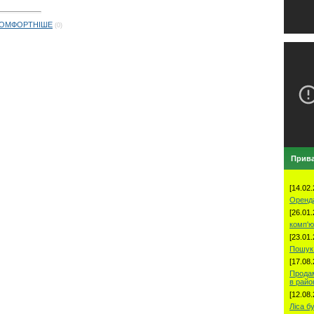
 КОМФОРТНІШЕ
(0)
Прива
[14.02.
Оренд
[26.01.
комп'ю
[23.01.
Пошук 
[17.08.
Продам
в рай
[12.08.
Ліса б