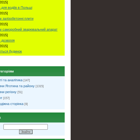
2015]
 для водіїв в Польші
2015]
 залізобетонні плити
2015]
м саморобний зварювальний апарат
2015]
 дозвілля
2015]
ться будинок
тегоріям
ті та аналітика
[147]
ни Яготина та району
[1315]
ни регіону
[51]
рт
[157]
діжна сторінка
[9]
к