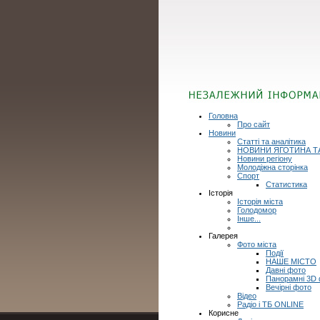
Головна
Про сайт
Новини
Статті та аналітика
НОВИНИ ЯГОТИНА Т
Новини регіону
Молодіжна сторінка
Спорт
Статистика
Історія
Історія міста
Голодомор
Інше...
Галерея
Фото міста
Події
НАШЕ МІСТО
Давні фото
Панорамні 3D
Вечірні фото
Відео
Радіо і ТБ ONLINE
Корисне