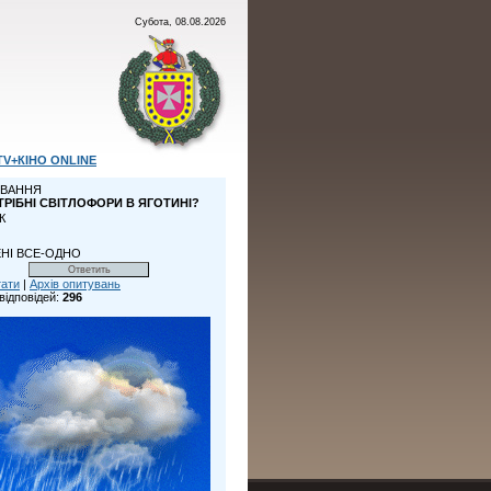
Субота, 08.08.2026
TV+КІНО ONLINE
ВАННЯ
ТРІБНІ СВІТЛОФОРИ В ЯГОТИНІ?
К
НІ ВСЕ-ОДНО
тати
|
Архів опитувань
відповідей:
296