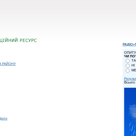
РАДІО+
ОПИТУ
ЧИ ПО
ТА
А РАЙОНУ
НІ
МЕ
Резуль
Всього 
 фото