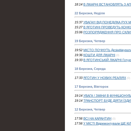
18:14
В ЛІКАРНІ ВСТАНОВЛЯТЬ 3 А
22 Березня, Неділя
15:37
УВАГА!!! ВІД ПОНЕДІЛКА Р
15:27
В ЯГОТИНІ ПРОВЕДУТЬ КОНК
15:06
РОЗПОРЯДЖЕННЯ ПРО СКЛИКАН
19 Березня, Четвер
19:52
МІСТО ПОЧНУТЬ Дезінфікуват
19:36
КОШТИ ДЛЯ ЛІКАРНІ
(0)
19:33
В ЯГОТИНСЬКІЙ ЛІКАРНІ Готу
18 Березня, Середа
17:33
ЯГОТИН У НОВИХ РЕАЛІЯХ
(0)
17 Березня, Вівторок
19:14
УВАГА ! ЗМІНИ В ФУНКЦІОНУ
19:14
ТРАНСПОРТ БУДЕ ДІЯТИ ЇЗ
12 Березня, Четвер
17:56
ВСІ НА КАРАНТИН
(0)
17:56
У МІСТІ Відремонтували ЩЕ К