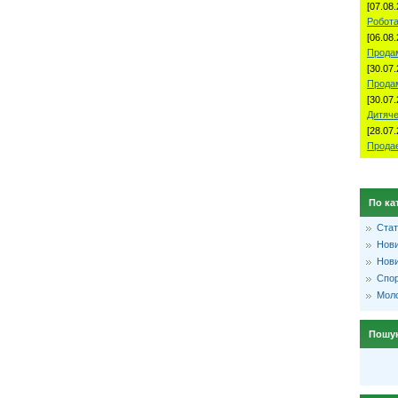
[07.08.
Робота
[06.08.
Продам
[30.07.
Прода
[30.07.
Дитяче
[28.07.
Продае
По ка
Стат
Нови
Нови
Спо
Моло
Пошу