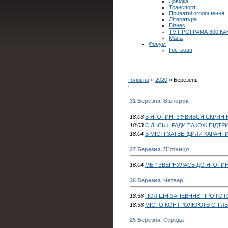
Довідка
Транспорт
Приватні оголошення
Література
Бізнес
TV ПРОГРАМА 300 КА
Мапа
Форум
Гостьова
Головна
»
2020
»
Березень
31 Березня, Вівторок
18:03
В ЯГОТИНІ З'ЯВИВСЯ СКРИН
18:03
СІЛЬСЬКІ РАДИ ТАКОЖ ПІДТ
18:04
В МІСТІ ЗАТВЕРДИЛИ КАРАНТ
27 Березня, П`ятниця
16:04
МЕР ЗВЕРНУЛАСЬ ДО ЯГОТИН
26 Березня, Четвер
18:36
ПОЛІЦІЯ ЗАПЕВНЯЄ ПРО ГОТ
18:36
МІСТО КОНТРОЛЮЮТЬ СПІЛ
25 Березня, Середа