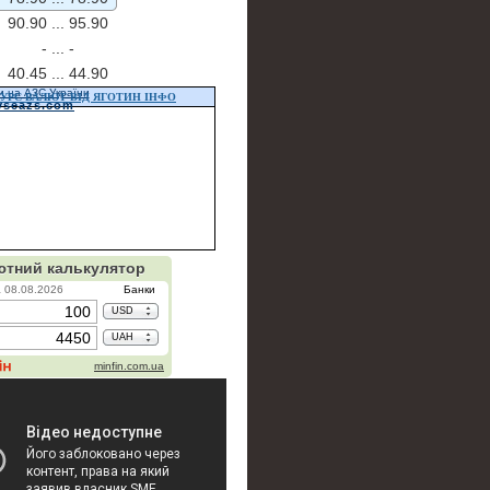
90.90 ...
95.90
- ...
-
40.45 ...
44.90
и на АЗС України
УРС ВАЛЮТ ВІД ЯГОТИН ІНФО
vseazs.com