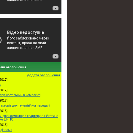
тні оголошення
Додати оголошення
2017]
а
2017]
тер настільний в комплекті
2017]
акторів для телевізійної передачі
2015]
 двухкомнатную квартиру в г.Яготине
оне ЦИНС
2015]
удівельні