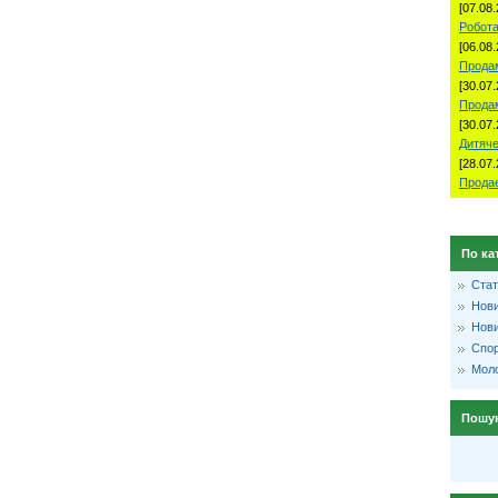
[07.08.
Робота
[06.08.
Продам
[30.07.
Прода
[30.07.
Дитяче
[28.07.
Продае
По ка
Стат
Нови
Нови
Спо
Моло
Пошу