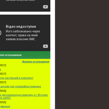
тні оголошення
Додати оголошення
2017]
а
2017]
тер настільний в комплекті
2017]
акторів для телевізійної передачі
2015]
 двухкомнатную квартиру в г.Яготине
оне ЦИНС
2015]
удівельні