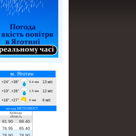
м. Яготин
+24°..+38°
13 м/с
0.4 мм
+19°..+28°
12 м/с
1.5 мм
+16°..+27°
6 м/с
0 мм
погода МЕТЕОПОСТ
Київська
- ...
-
область
81.90 ...
88.40
76.95 ...
85.40
78.90 ...
78.90