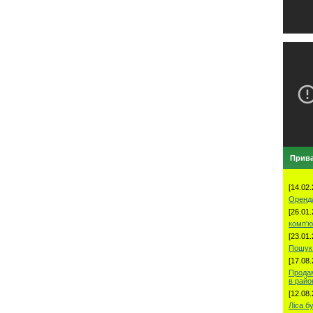
Прива
[14.02.
Оренд
[26.01.
комп'ю
[23.01.
Пошук 
[17.08.
Продам
в рай
[12.08.
Ліса б