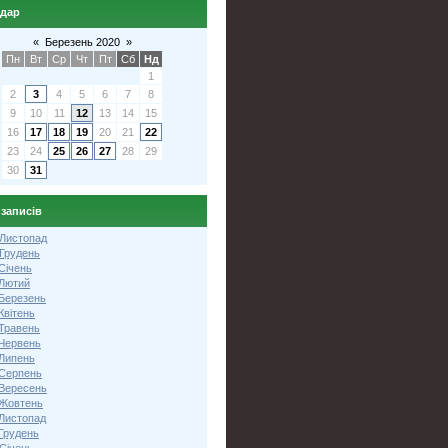
ндар
«
Березень 2020
»
Пн
Вт
Ср
Чт
Пт
Сб
Нд
1
2
3
4
5
6
7
8
9
10
11
12
13
14
15
16
17
18
19
20
21
22
23
24
25
26
27
28
29
30
31
 записів
 Листопад
 Грудень
Січень
 Лютий
 Березень
Квітень
 Травень
 Червень
 Липень
 Серпень
 Вересень
 Жовтень
 Листопад
Грудень