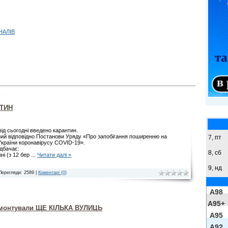
НАЛІВ
НТИН
від сьогодні введено карантин.
ний відповідно Постанови Уряду «Про запобігання поширенню на
7, пт
 України коронавірусу COVID-19».
дбачає:
8,
сб
ні (з 12 бер
...
Читати далі »
9,
нд
Перегляди: 2589 |
Коментарі (0)
A98
A95+
емонтували ЩЕ КІЛЬКА ВУЛИЦЬ
A95
A92