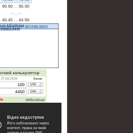
90.90 ...
95.90
- ...
-
40.45 ...
44.90
и на АЗС України
УРС ВАЛЮТ ВІД ЯГОТИН ІНФО
vseazs.com