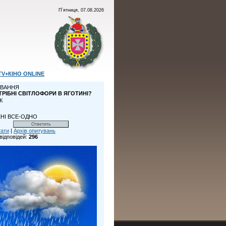
П`ятниця, 07.08.2026
TV+КІНО ONLINE
ВАННЯ
ТРІБНІ СВІТЛОФОРИ В ЯГОТИНІ?
К
НІ ВСЕ-ОДНО
тати
|
Архів опитувань
відповідей:
296