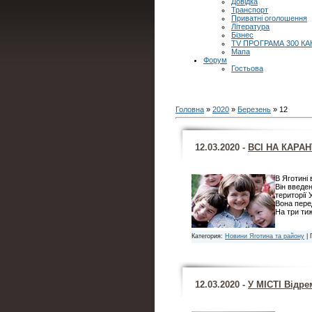
Довідка
Транспорт
Приватні оголошення
Література
Бізнес
TV ПРОГРАМА 300 КА
Мапа
Форум
Гостьова
Головна
»
2020
»
Березень
»
12
12.03.2020 -
ВСІ НА КАРА
В Яготині 
Він введе
території
Вона пере
На три тиж
Категория:
Новини Яготина та району
| 
12.03.2020 -
У МІСТІ Відр