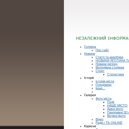
Головна
Про сайт
Новини
Статті та аналітика
НОВИНИ ЯГОТИНА Т
Новини регіону
Молодіжна сторінка
Спорт
Статистика
Історія
Історія міста
Голодомор
Інше...
Галерея
Фото міста
Події
НАШЕ МІСТО
Давні фото
Панорамні 3D
Вечірні фото
Відео
Радіо і ТБ ONLINE
Корисне