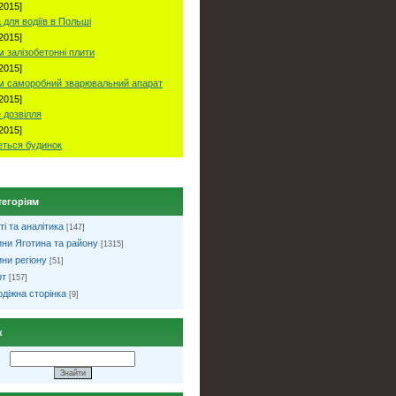
2015]
 для водіїв в Польші
2015]
 залізобетонні плити
2015]
м саморобний зварювальний апарат
2015]
 дозвілля
2015]
ться будинок
тегоріям
ті та аналітика
[147]
ни Яготина та району
[1315]
ни регіону
[51]
рт
[157]
діжна сторінка
[9]
к