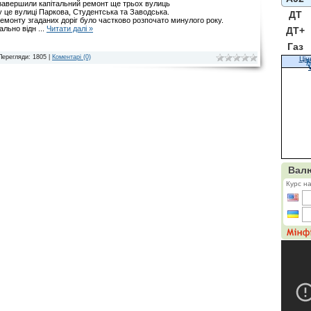
 завершили капітальний ремонт ще трьох вулиць
у це вулиці Паркова, Студентська та Заводська.
ДТ
ремонту згаданих доріг було частково розпочато минулого року.
тально відн
...
Читати далі »
ДТ+
Газ
Перегляди: 1805 |
Коментарі (0)
Цін
К