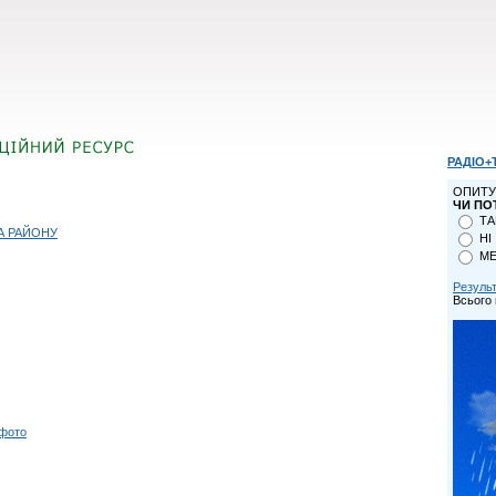
РАДІО+
ОПИТУ
ЧИ ПО
ТА
А РАЙОНУ
НІ
МЕ
Резуль
Всього 
 фото