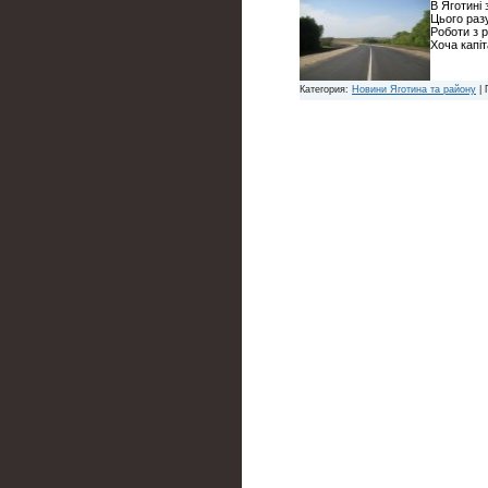
В Яготині
Цього раз
Роботи з 
Хоча капі
Категория:
Новини Яготина та району
| 