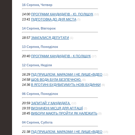
16 Серпня, Четвер
14:00
ПРОГРАМИ КАНДИДАТІВ - Ю. ПОЛІЩУК
(10)
13:41
ПІДГОТОВКА ДО ДНЯ МІСТА
(5)
14 Серпня, Вівторок
18:57
ЗМАГАЛИСЯ ДЕПУТАТИ
(1)
13 Серпня, Понеділок
20:40
ПРОГРАМИ КАНДИДАТІВ - К ПОЛІЩУК
(17)
12 Серпня, Неділя
16:29
ПІД ПРИЦІЛОМ. МАРАЗМИ І НЕ ЛИШЕ+ВІДЕО
(12)
14:58
ЩОБ ВОДА БУЛА БЕЗПЕЧНОЮ.
(0)
14:36
В ЯГОТИНІ БУДУВАТИМУТЬ НОВІ БУДИНКИ
(6)
06 Серпня, Понеділок
20:59
ЗАПИТАЙ У КАНДИДАТА.
(12)
19:33
ВИЗНАЧЕНІ МІСЦЯ ДЛЯ АГІТАЦІЇ
(2)
18:45
ВИБОРИ МАЮТЬ ПРОЙТИ ЯК НАЛЕЖИТЬ
(0)
04 Серпня, Субота
21:38
ПІД ПРИЦІЛОМ. МАРАЗМИ І НЕ ЛИШЕ+ВІДЕО
(15)