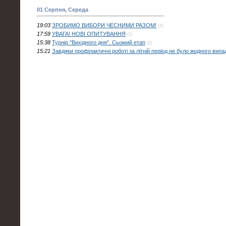
01 Серпня, Середа
19:03
ЗРОБИМО ВИБОРИ ЧЕСНИМИ РАЗОМ!
(4)
17:59
УВАГА! НОВІ ОПИТУВАННЯ
(1)
15:38
Турнір "Вихідного дня". Сьомий етап
(0)
15:21
Завдяки профілактичні роботі за літній період не було жодного випа