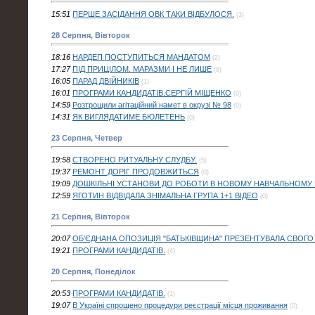
15:51
ПЕРШЕ ЗАСІДАННЯ ОВК ТАКИ ВІДБУЛОСЯ.
(3)
28 Серпня, Вівторок
18:16
НАРДЕП ПОСТУПИТЬСЯ МАНДАТОМ
(2)
17:27
ПІД ПРИЦІЛОМ. МАРАЗМИ І НЕ ЛИШЕ
(8)
16:05
ПАРАД ДВІЙНИКІВ
(1)
16:01
ПРОГРАМИ КАНДИДАТІВ.СЕРГІЙ МІЩЕНКО
(0)
14:59
Розтрощили агітаційний намет в окрузі № 98
(0)
14:31
ЯК ВИГЛЯДАТИМЕ БЮЛЕТЕНЬ
(0)
23 Серпня, Четвер
19:58
СТВОРEНО РИТУАЛЬНУ СЛУДБУ.
(5)
19:37
РЕМОНТ ДОРІГ ПРОДОВЖИТЬСЯ
(0)
19:09
ДОШКІЛЬНІ УСТАНОВИ ДО РОБОТИ В НОВОМУ НАВЧАЛЬНОМУ 
12:59
ЯГОТИН ВІДВІДАЛА ЗНІМАЛЬНА ГРУПА 1+1 ВІДЕО
(0)
21 Серпня, Вівторок
20:07
ОБ'ЄДНАНА ОПОЗИЦІЯ "БАТЬКІВЩИНА" ПРЕЗЕНТУВАЛА СВОГО 
19:21
ПРОГРАМИ КАНДИДАТІВ.
(4)
20 Серпня, Понеділок
20:53
ПРОГРАМИ КАНДИДАТІВ.
(1)
19:07
В Україні спрощено процедури реєстрації місця проживання
(0)