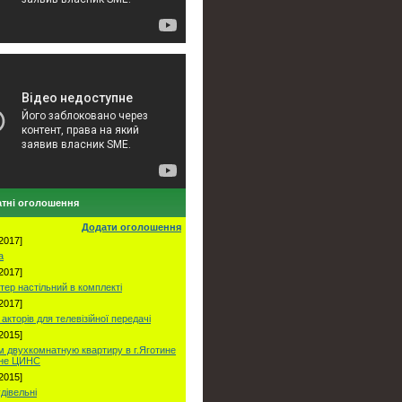
тні оголошення
Додати оголошення
2017]
а
2017]
тер настільний в комплекті
2017]
акторів для телевізійної передачі
2015]
 двухкомнатную квартиру в г.Яготине
оне ЦИНС
2015]
удівельні