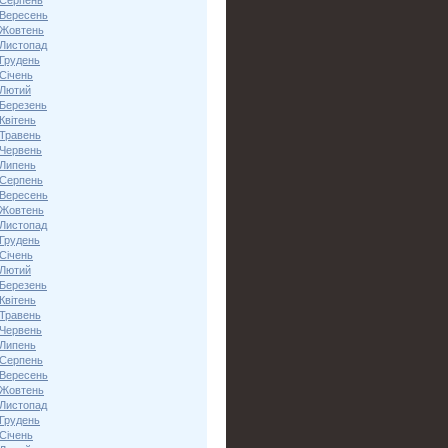
 Серпень
 Вересень
 Жовтень
 Листопад
 Грудень
Січень
 Лютий
 Березень
Квітень
 Травень
 Червень
 Липень
 Серпень
 Вересень
 Жовтень
 Листопад
 Грудень
Січень
 Лютий
 Березень
Квітень
 Травень
 Червень
 Липень
 Серпень
 Вересень
 Жовтень
 Листопад
 Грудень
Січень