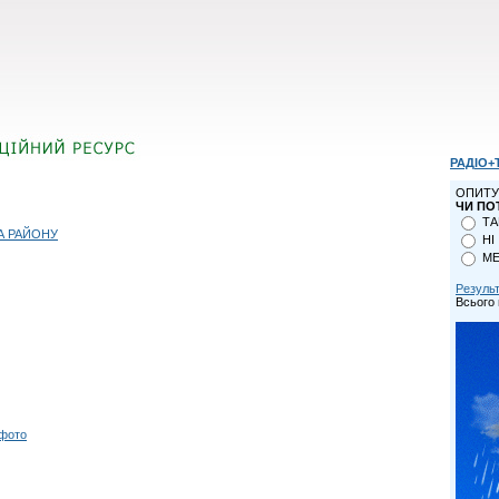
РАДІО+
ОПИТУ
ЧИ ПО
ТА
А РАЙОНУ
НІ
МЕ
Резуль
Всього 
 фото