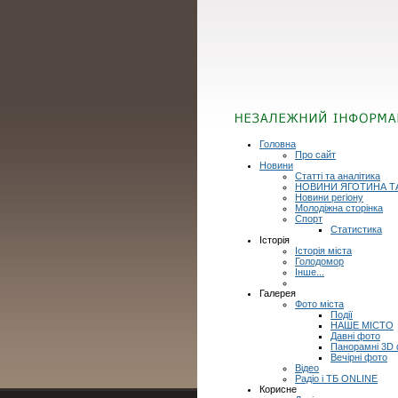
Головна
Про сайт
Новини
Статті та аналітика
НОВИНИ ЯГОТИНА Т
Новини регіону
Молодіжна сторінка
Спорт
Статистика
Історія
Історія міста
Голодомор
Інше...
Галерея
Фото міста
Події
НАШЕ МІСТО
Давні фото
Панорамні 3D
Вечірні фото
Відео
Радіо і ТБ ONLINE
Корисне