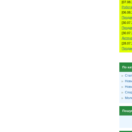
[07.08.
Робота
[06.08.
Продам
[30.07.
Прода
[30.07.
Дитяче
[28.07.
Продае
По ка
Стат
Нови
Нови
Спо
Моло
Пошу