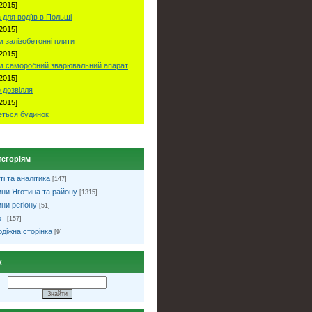
2015]
 для водіїв в Польші
2015]
 залізобетонні плити
2015]
м саморобний зварювальний апарат
2015]
 дозвілля
2015]
ться будинок
тегоріям
ті та аналітика
[147]
ни Яготина та району
[1315]
ни регіону
[51]
рт
[157]
діжна сторінка
[9]
к