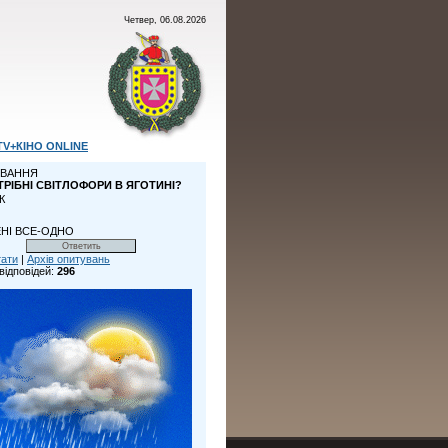
Четвер, 06.08.2026
TV+КІНО ONLINE
ВАННЯ
ТРІБНІ СВІТЛОФОРИ В ЯГОТИНІ?
К
НІ ВСЕ-ОДНО
тати
|
Архів опитувань
відповідей:
296