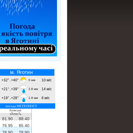
м. Яготин
+32°..+40°
10 м/с
0 мм
+21°..+39°
14 м/с
2.8 мм
+19°..+28°
6 м/с
1.9 мм
погода МЕТЕОПОСТ
Київська
- ...
-
область
81.90 ...
88.40
76.95 ...
85.40
78.90 ...
78.90