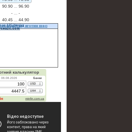
90.90 ...
96.90
- ...
-
40.45 ...
44.90
и на АЗС України
УРС ВАЛЮТ ВІД ЯГОТИН ІНФО
vseazs.com