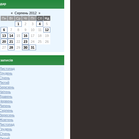
ндар
«
Серпень 2012
»
Пн
Вт
Ср
Чт
Пт
Сб
Нд
1
2
3
4
5
6
7
8
9
10
11
12
13
14
15
16
17
18
19
20
21
22
23
24
25
26
27
28
29
30
31
 записів
 Листопад
 Грудень
Січень
 Лютий
 Березень
Квітень
 Травень
 Червень
 Липень
 Серпень
 Вересень
 Жовтень
 Листопад
Грудень
Січень
 Лютий