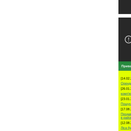
Прива
[14.02.
Оренд
[26.01.
комп'ю
[23.01.
Пошук 
[17.08.
Продам
в рай
[12.08.
Ліса б