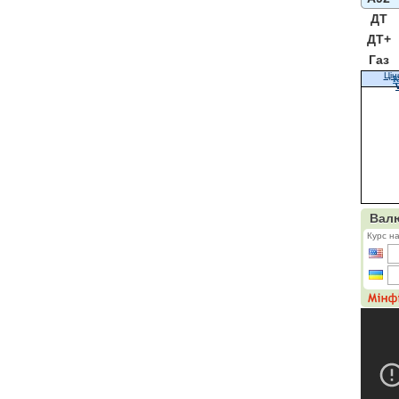
ДТ
ДТ+
Газ
Цін
К