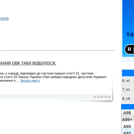
НАЛІВ
АННЯ ОВК ТАКИ ВІДБУЛОСЯ.
ня, у середу, відповідно до частини першої статті 31, частини
ої статті 33 Закону України «Про вибори народних депутатів України»
6, чт
иконання п
...
Читати далі »
7, пт
8,
сб
A98
A95+
A95
A92