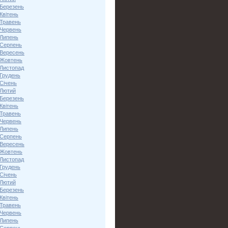
 Березень
Квітень
 Травень
 Червень
 Липень
 Серпень
 Вересень
 Жовтень
 Листопад
 Грудень
Січень
 Лютий
 Березень
Квітень
 Травень
 Червень
 Липень
 Серпень
 Вересень
 Жовтень
 Листопад
 Грудень
Січень
 Лютий
 Березень
Квітень
 Травень
 Червень
 Липень