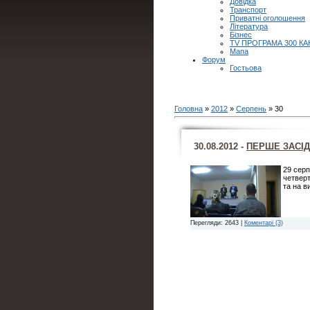
Довідка
Транспорт
Приватні оголошення
Література
Бізнес
TV ПРОГРАМА 300 КА
Мапа
Форум
Гостьова
Головна
»
2012
»
Серпень
»
30
30.08.2012 -
ПЕРШЕ ЗАСІД
29 серп
четверт
та на в
Перегляди: 2643 |
Коментарі (3)