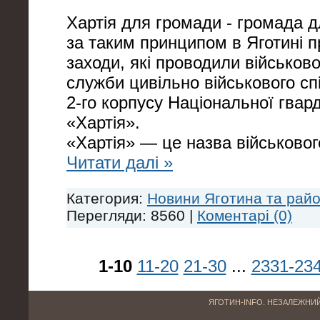
Хартія для громади - громада д
за таким принципом в Яготині 
заходи, які проводили військов
служби цивільно військового сп
2-го корпусу Національної гвард
«Хартія».
«Хартія» — це назва військов
Читати далі »
Категория:
Новини Яготина та рай
Перегляди: 8560 |
Коментарі (0)
1-10
11-20
21-30
...
2331-23
ЯГОТИН-INFO. НЕЗАЛЕЖНИЙ