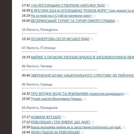
17:41
І НА ЯГОТИНЩИНІ СТВОРИЛИ НАРОДНУ РАДУ
(2)
16:59
В ЯГОТИНІ 2014-й-ОГОЛОШЕНО "РОКОМ ДОРІГ" (про дороги та рек
16:19
На острові на р Супій встановили хрест
(0)
16:00
ВЕТЕРАНСЬКИЙ ТУРНІР ТА ТУРНІР ПАМ'ЯТІ ГРИШКА
(0)
10 Лютого, Понеділок
15:16
ПОЗАЧЕРГОВА СЕСІЯ МІСЬКОЇ РАДИ
(0)
07 Лютого, П`ятниця
16:33
МАЙЖЕ З ПІД ВОДИ ХЛОПЦЮ ВДАЛОСЯ ЗАТЕЛЕФОНУВАТИ (ВІД
06 Лютого, Четвер
00:46
ЗВЕРНЕННЯ ШТАБУ НАЦІОНАЛЬНОГО СПРОТИВУ ДО РАЙОННО
05 Лютого, Середа
16:32
ПРО БРУДНУ ВОДУ ТА ЛІЧИЛЬНИКИ (коментар водоканалу)
(5)
15:50
Турнір пам'яті Володимра Гришко.
(0)
03 Лютого, Понеділок
17:17
НОВИНИ ФУТЗАЛУ
(0)
17:12
РЕВОЛЮЦІЯ І ТРИ ЛІДЕРИ. ЩО ДАЛІ?
(1)
16:59
Криза економіки країни не в загостренні політичної ситуації.
(0)
16:44
ЛЕНІН ПІШОВ НА РЕВОЛЮЦІЮ
(1)