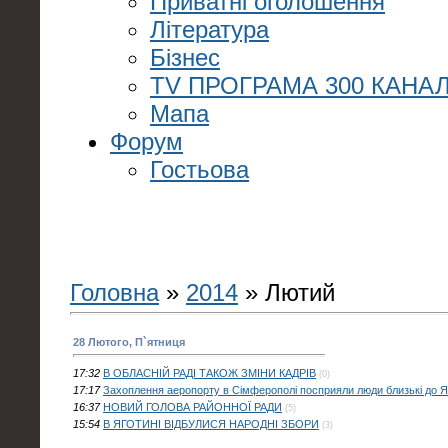
Приватні оголошення
Література
Бізнес
TV ПРОГРАМА 300 КАНАЛ
Мапа
Форум
Гостьова
Головна
»
2014
»
Лютий
28 Лютого, П`ятниця
17:32
В ОБЛАСНІЙ РАДІ ТАКОЖ ЗМІНИ КАДРІВ
(0)
17:17
Захоплення аеропорту в Сімферополі посприяли люди близькі до Я
16:37
НОВИЙ ГОЛОВА РАЙОННОЇ РАДИ
(5)
15:54
В ЯГОТИНІ ВІДБУЛИСЯ НАРОДНІ ЗБОРИ
(3)