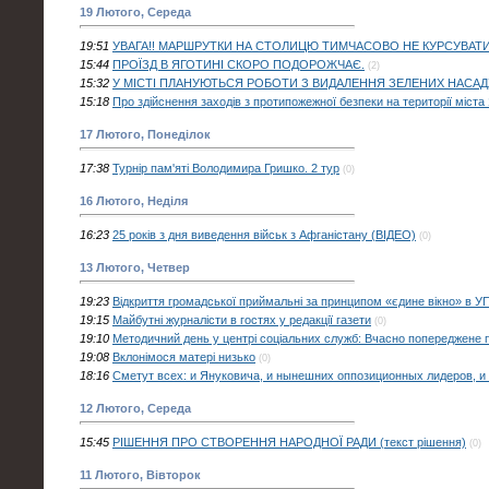
19 Лютого, Середа
19:51
УВАГА!! МАРШРУТКИ НА СТОЛИЦЮ ТИМЧАСОВО НЕ КУРСУВАТ
15:44
ПРОЇЗД В ЯГОТИНІ СКОРО ПОДОРОЖЧАЄ.
(2)
15:32
У МІСТІ ПЛАНУЮТЬСЯ РОБОТИ З ВИДАЛЕННЯ ЗЕЛЕНИХ НАСА
15:18
Про здійснення заходів з протипожежної безпеки на території міста
17 Лютого, Понеділок
17:38
Турнір пам'яті Володимира Гришко. 2 тур
(0)
16 Лютого, Неділя
16:23
25 років з дня виведення військ з Афганістану (ВІДЕО)
(0)
13 Лютого, Четвер
19:23
Відкриття громадської приймальні за принципом «єдине вікно» в 
19:15
Майбутні журналісти в гостях у редакції газети
(0)
19:10
Методичний день у центрі соціальних служб: Вчасно попереджене
19:08
Вклонімося матері низько
(0)
18:16
Cметут всех: и Януковича, и нынешних оппозиционных лидеров, 
12 Лютого, Середа
15:45
РІШЕННЯ ПРО СТВОРЕННЯ НАРОДНОЇ РАДИ (текст рішення)
(0)
11 Лютого, Вівторок