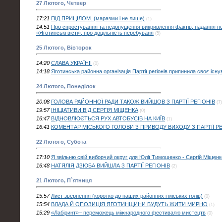
27 Лютого, Четвер
17:21
ПІД ПРИЦІЛОМ. (маразми і не лише)
(1)
14:51
Про спростування та недопущення викривлення фактів, надання нед
«Яготинські вісті», про доцільність перебуваня
(5)
25 Лютого, Вівторок
14:20
CЛАВА УКРАЇНІ!
(0)
14:18
Яготинська районна організація Партії регіонів припинила своє існ
24 Лютого, Понеділок
20:08
ГОЛОВА РАЙОННОЇ РАДИ ТАКОЖ ВИЙШОВ З ПАРТІЇ РЕГІОНІВ
(7)
19:57
ІНІЦІАТИВИ ВІД СЕРГІЯ МІЩЕНКА
(0)
16:47
ВІДНОВЛЮЄТЬСЯ РУХ АВТОБУСІВ НА КИЇВ
(1)
16:41
КОМЕНТАР МІСЬКОГО ГОЛОВИ З ПРИВОДУ ВИХОДУ З ПАРТІЇ РЕ
22 Лютого, Субота
17:10
Я звільню свій виборчий округ для Юлії Тимошенко - Сергій Міщенк
16:48
НАТЯЛІЯ ДЗЮБА ВИЙШЛА З ПАРТІЇ РЕГІОНІВ
(2)
21 Лютого, П`ятниця
15:57
Лист звернення (коротко до наших районних і міських голів)
(0)
15:54
ВЛАДА Й ОПОЗИЦІЯ ЯГОТИНЩИНИ БУДУТЬ ЖИТИ МИРНО
(1)
15:29
«Лабіринт»– переможець міжнародного фестивалю мистецтв
(0)