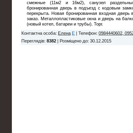
смежные (11м2 и 16м2), санузел раздельны
бронированная дверь в подъезд с кодовым замк
перекрыта. Новая бронированная входная дверь в
заказ. Металлопластиковые окна и дверь на балк
(новый котел, батареи и трубы). Торг.
Контактна особа
:
Елена
E
|
Телефон
:
0984440602, 095
Переглядів
:
8382
|
Розміщено до
: 30.12.2015