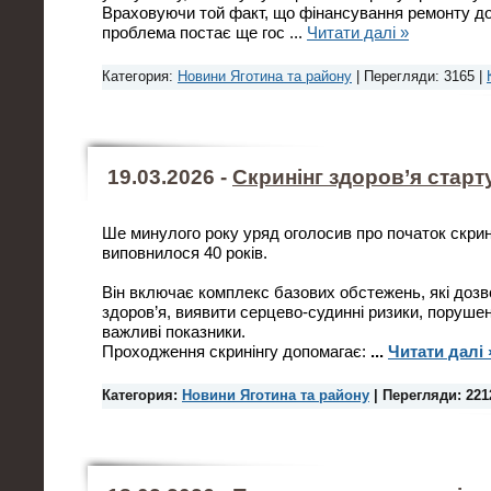
Враховуючи той факт, що фінансування ремонту дор
проблема постає ще гос
...
Читати далі »
Категория:
Новини Яготина та району
| Перегляди: 3165 |
19.03.2026 -
Скринінг здоров’я старту
Ше минулого року уряд оголосив про початок скри
виповнилося 40 років.
Він включає комплекс базових обстежень, які дозв
здоров’я, виявити серцево-судинні ризики, порушен
важливі показники.
Проходження скринінгу допомагає:
...
Читати далі 
Категория:
Новини Яготина та району
| Перегляди: 221