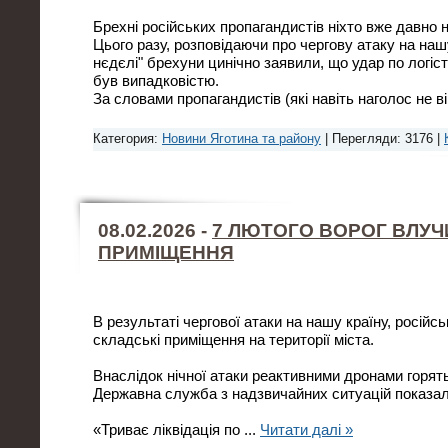
Брехні російських пропагандистів ніхто вже давно 
Цього разу, розповідаючи про чергову атаку на нашу
нєдєлі" брехуни цинічно заявили, що удар по логіс
був випадковістю.
За словами пропагандистів (які навіть наголос не в
Категория:
Новини Яготина та району
| Перегляди: 3176 |
08.02.2026 -
7 ЛЮТОГО ВОРОГ ВЛУЧ
ПРИМІЩЕННЯ
В результаті чергової атаки на нашу країну, російс
складські приміщення на території міста.
Внаслідок нічної атаки реактивними дронами горят
Державна служба з надзвичайних ситуацій показала
«Триває ліквідація по
...
Читати далі »