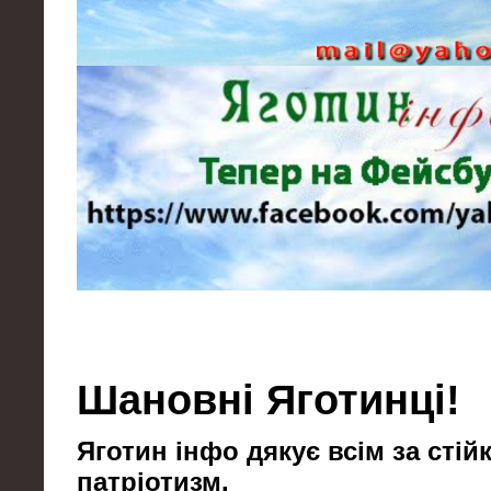
Шановні Яготинці!
Яготин інфо дякує всім за стійк
патріотизм.