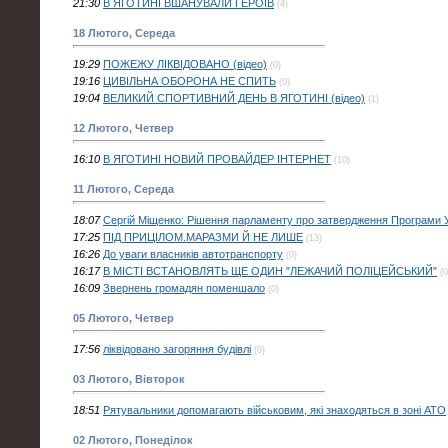
21:30
В ЯГОТИНІ ВШАНУВАЛИ ГЕРОЇВ
(4)
18 Лютого, Середа
19:29
ПОЖЕЖУ ЛІКВІДОВАНО (відео)
(0)
19:16
ЦИВІЛЬНА ОБОРОНА НЕ СПИТЬ
(0)
19:04
ВЕЛИКИЙ СПОРТИВНИЙ ДЕНЬ В ЯГОТИНІ (відео)
(1)
12 Лютого, Четвер
16:10
В ЯГОТИНІ НОВИЙ ПРОВАЙДЕР ІНТЕРНЕТ
(10)
11 Лютого, Середа
18:07
Сергій Міщенко: Рішення парламенту про затвердження Програми 
17:25
ПІД ПРИЦІЛОМ.МАРАЗМИ Й НЕ ЛИШЕ
(13)
16:26
До уваги власників автотранспорту
(0)
16:17
В МІСТІ ВСТАНОВЛЯТЬ ЩЕ ОДИН "ЛЕЖАЧИЙ ПОЛІЦЕЙСЬКИЙ"
(0
16:09
Звернень громадян поменшало
(0)
05 Лютого, Четвер
17:56
ліквідовано загоряння будівлі
(0)
03 Лютого, Вівторок
18:51
Рятувальники допомагають військовим, які знаходяться в зоні АТО
02 Лютого, Понеділок