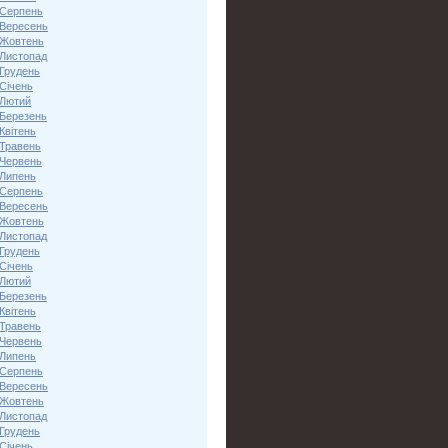
 Серпень
 Вересень
 Жовтень
 Листопад
 Грудень
Січень
 Лютий
 Березень
Квітень
 Травень
 Червень
 Липень
 Серпень
 Вересень
 Жовтень
 Листопад
 Грудень
Січень
 Лютий
 Березень
Квітень
 Травень
 Червень
 Липень
 Серпень
 Вересень
 Жовтень
 Листопад
 Грудень
Січень