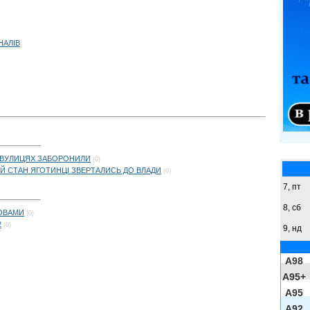
НАЛІВ
Х ВУЛИЦЯХ ЗАБОРОНИЛИ
(0)
Й СТАН ЯГОТИНЦІ ЗВЕРТАЛИСЬ ДО ВЛАДИ
(0)
7, пт
8,
сб
ОВАМИ
(0)
2
(0)
9,
нд
A98
A95+
A95
A92