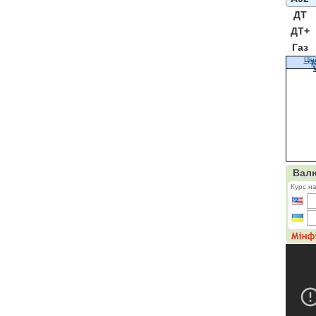
ДТ
ДТ+
Газ
Цін
К