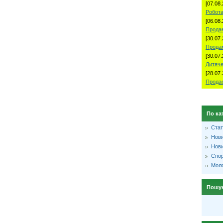
[07.08.
Робота
[06.08.
Продам
[30.07.
Прода
[30.07.
Дитяче
[28.07.
Продае
По ка
Стат
Нови
Нови
Спо
Моло
Пошу