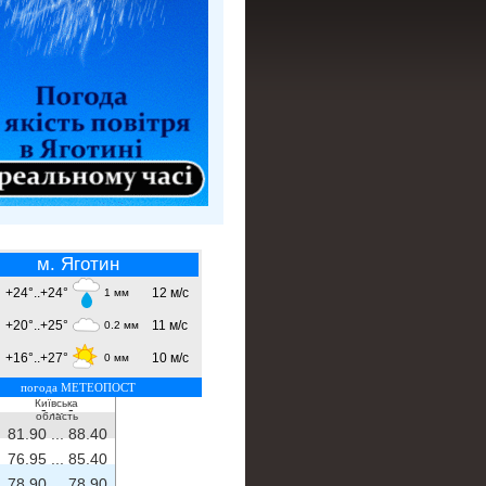
м. Яготин
+24°..+24°
12 м/с
1 мм
+20°..+25°
11 м/с
0.2 мм
+16°..+27°
10 м/с
0 мм
погода МЕТЕОПОСТ
Київська
- ...
-
область
81.90 ...
88.40
76.95 ...
85.40
78.90 ...
78.90