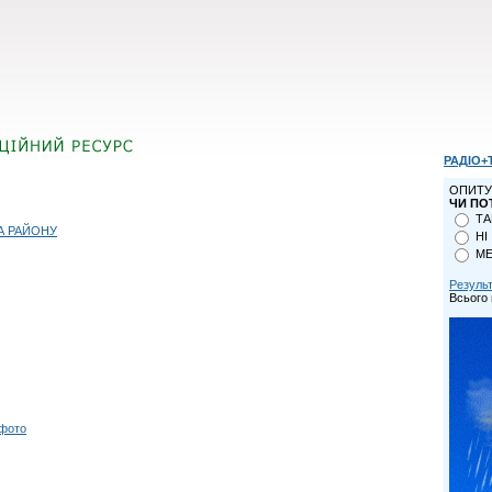
РАДІО+
ОПИТУ
ЧИ ПО
ТА
А РАЙОНУ
НІ
МЕ
Резуль
Всього 
 фото