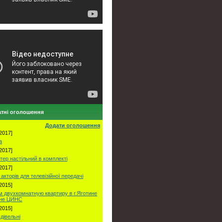
тні оголошення
Додати оголошення
2017]
а
2017]
тер настільний в комплекті
2017]
акторів для телевізійної передачі
2015]
 двухкомнатную квартиру в г.Яготине
оне ЦИНС
2015]
удівельні