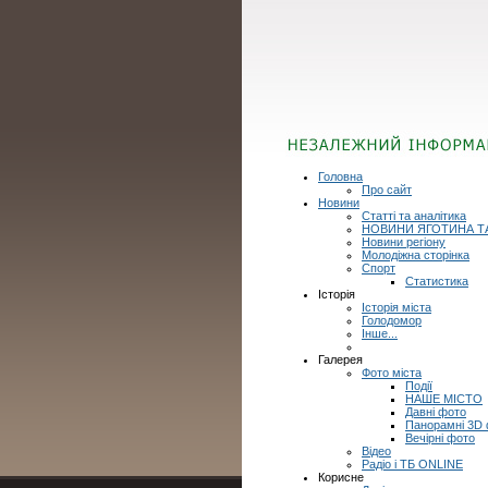
Головна
Про сайт
Новини
Статті та аналітика
НОВИНИ ЯГОТИНА Т
Новини регіону
Молодіжна сторінка
Спорт
Статистика
Історія
Історія міста
Голодомор
Інше...
Галерея
Фото міста
Події
НАШЕ МІСТО
Давні фото
Панорамні 3D
Вечірні фото
Відео
Радіо і ТБ ONLINE
Корисне