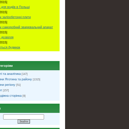
2015]
 для водіїв в Польші
2015]
 залізобетонні плити
2015]
м саморобний зварювальний апарат
2015]
 дозвілля
2015]
ться будинок
тегоріям
ті та аналітика
[147]
ни Яготина та району
[1315]
ни регіону
[51]
рт
[157]
діжна сторінка
[9]
к