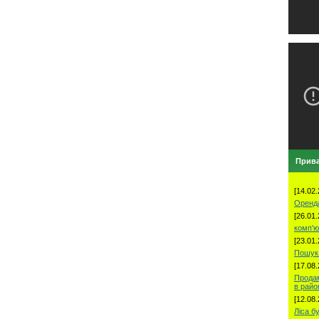
Прива
[14.02.
Оренд
[26.01.
комп'ю
[23.01.
Пошук 
[17.08.
Продам
в рай
[12.08.
Ліса б