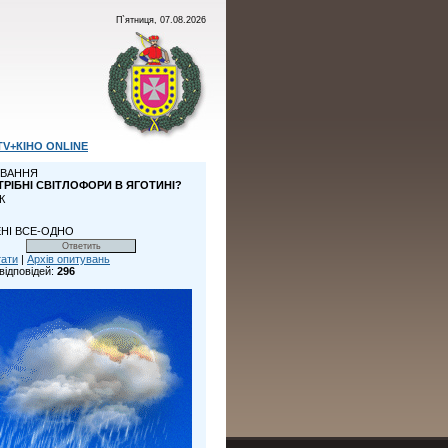
П`ятниця, 07.08.2026
TV+КІНО ONLINE
ВАННЯ
ТРІБНІ СВІТЛОФОРИ В ЯГОТИНІ?
К
НІ ВСЕ-ОДНО
тати
|
Архів опитувань
відповідей:
296