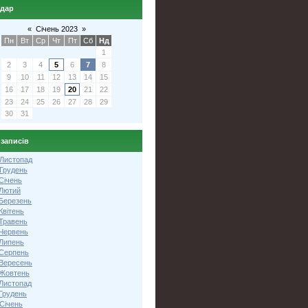
ндар
«
Січень 2023
»
Пн
Вт
Ср
Чт
Пт
Сб
Нд
1
2
3
4
5
6
7
8
9
10
11
12
13
14
15
16
17
18
19
20
21
22
23
24
25
26
27
28
29
30
31
 записів
 Листопад
 Грудень
Січень
 Лютий
 Березень
Квітень
 Травень
 Червень
 Липень
 Серпень
 Вересень
 Жовтень
 Листопад
Грудень
Січень