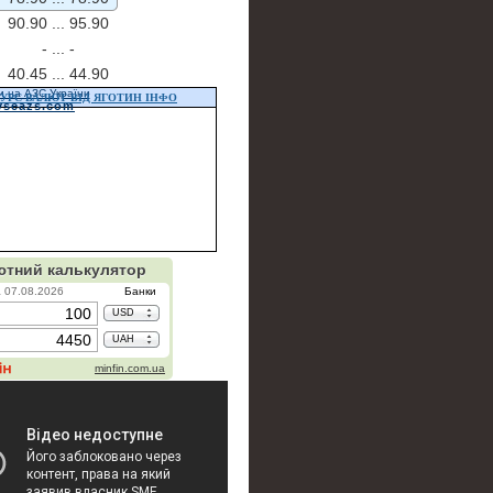
90.90 ...
95.90
- ...
-
40.45 ...
44.90
и на АЗС України
УРС ВАЛЮТ ВІД ЯГОТИН ІНФО
vseazs.com