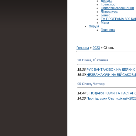
Довідка
Транспорт
Приватні оголошення
Література
Бізнес
TV ПРОГРАМА 300 КА
Мапа
Форум
Гостьова
Головна
»
2023
»
Січень
20 Січня, П`ятниця
15:36
РУХ ВАНТАЖІВОК НА ДЕЯКИ
15:30
НЕЗВАЖАЮЧИ НА ВІЙСЬКОВИ
05 Січня, Четвер
14:44
З ПОДАРУНКАМИ ТА НАСТАН
14:26
Про підсумки Сертифікації–202