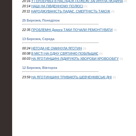
20:16
У ГЕНЗЕРІВЦІ В НАСЛІДОК ПОЖЕЖІ ЗАГИНУЛА ЛЮДИНА
(0)
20:14
НАШІ НА ПІВДЕННОМУ ПОЛЮСІ
(0)
20:11
НАРОДЖУВАНІСТЬ ПАДАЄ. СМЕРТНІСТЬ ТАКОЖ
(0)
25 Березня, Понеділок
22:35
ПРОБЛЕМНІ Дороги ТАКИ ПОЧАЛИ РЕМОНТУВАТИ
(0)
13 Березня, Середа
00:24
НЕГОДА НЕ ОМИНУЛА ЯГОТИН
(0)
00:08
В МІСТІ НА ОДНУ СВЯТИНЮ ПОБІЛЬШАЄ
(0)
00:03
НА ЯГОТИНЩИНІ ЛІДИРУЮТЬ ХВОРОБИ КРОВООБІГУ
(0)
12 Березня, Вівторок
23:59
НА ЯГОТИНЩИНІ ТРИВАЮТЬ ШЕВЧЕНКІВСЬКІ ДНІ
(0)