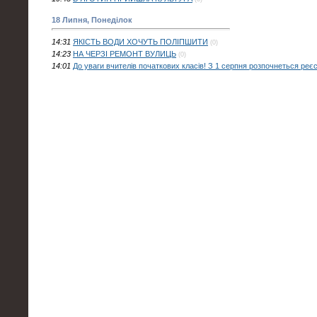
18 Липня, Понеділок
14:31
ЯКІСТЬ ВОДИ ХОЧУТЬ ПОЛІПШИТИ
(0)
14:23
НА ЧЕРЗІ РЕМОНТ ВУЛИЦЬ
(0)
14:01
До уваги вчителів початкових класів! З 1 серпня розпочнеться реє