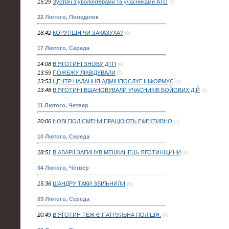
15:29
Зустріч з уволонтерами та учасниками АТО
(0)
22 Лютого, Понеділок
18:42
КОРУПЦІЯ ЧИ ЗАКАЗУХА?
(6)
17 Лютого, Середа
14:08
В ЯГОТИНІ ЗНОВУ ДТП
(0)
13:59
ПОЖЕЖУ ЛІКВІДУВАЛИ
(0)
13:53
ЦЕНТР НАДАННЯ АДМІНПОСЛУГ ІНФОРМУЄ
(0)
13:48
В ЯГОТИНІ ВШАНОВУВАЛИ УЧАСНИКІВ БОЙОВИХ ДІЙ
(0)
11 Лютого, Четвер
20:06
НОВІ ПОЛІСМЕНИ ПРАЦЮЮТЬ ЕФЕКТИВНО
(2)
10 Лютого, Середа
18:51
В АВАРІЇ ЗАГИНУВ МЕШКАНЕЦЬ ЯГОТИНЩИНИ
(0)
04 Лютого, Четвер
15:36
ШАНДРУ ТАКИ ЗВІЛЬНИЛИ
(0)
03 Лютого, Середа
20:49
В ЯГОТИН ТЕЖ Є ПАТРУЛЬНА ПОЛІЦІЯ.
(4)