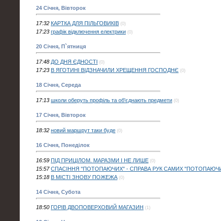
24 Січня, Вівторок
17:32
КАРТКА ДЛЯ ПІЛЬГОВИКІВ
(0)
17:23
графік відключення електрики
(0)
20 Січня, П`ятниця
17:48
ДО ДНЯ ЄДНОСТІ
(0)
17:23
В ЯГОТИНІ ВІДЗНАЧИЛИ ХРЕЩЕННЯ ГОСПОДНЄ
(0)
18 Січня, Середа
17:13
школи оберуть профіль та об'єднають предмети
(0)
17 Січня, Вівторок
18:32
новий маршрут таки буде
(0)
16 Січня, Понеділок
16:59
ПІД ПРИЦІЛОМ. МАРАЗМИ І НЕ ЛИШЕ
(0)
15:57
СПАСІННЯ "ПОТОПАЮЧИХ" - СПРАВА РУК САМИХ "ПОТОПАЮЧ
15:18
В МІСТІ ЗНОВУ ПОЖЕЖА
(0)
14 Січня, Субота
18:50
ГОРІВ ДВОПОВЕРХОВИЙ МАГАЗИН
(1)