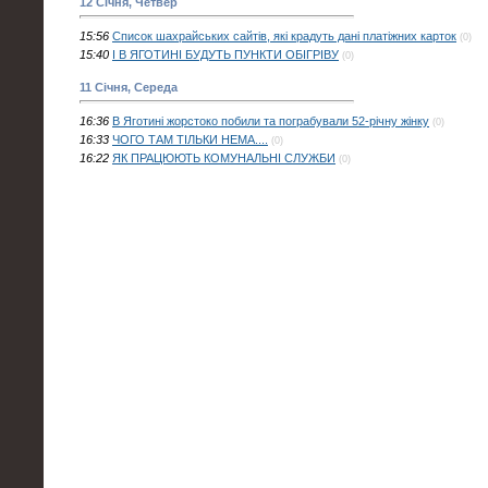
12 Січня, Четвер
15:56
Список шахрайських сайтів, які крадуть дані платіжних карток
(0)
15:40
І В ЯГОТИНІ БУДУТЬ ПУНКТИ ОБІГРІВУ
(0)
11 Січня, Середа
16:36
В Яготині жорстоко побили та пограбували 52-річну жінку
(0)
16:33
ЧОГО ТАМ ТІЛЬКИ НЕМА....
(0)
16:22
ЯК ПРАЦЮЮТЬ КОМУНАЛЬНІ СЛУЖБИ
(0)