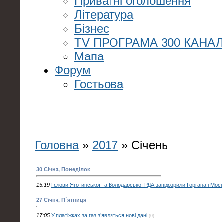
Приватні оголошення
Література
Бізнес
TV ПРОГРАМА 300 КАНАЛ
Мапа
Форум
Гостьова
Головна
»
2017
»
Січень
30 Січня, Понеділок
15:19
Голови Яготинської та Володарської РДА запідозрили Горгана і Моск
27 Січня, П`ятниця
17:05
У платіжках за газ з’являться нові дані
(0)