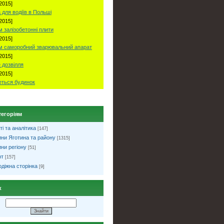
2015]
 для водіїв в Польші
2015]
 залізобетонні плити
2015]
м саморобний зварювальний апарат
2015]
 дозвілля
2015]
ться будинок
тегоріям
ті та аналітика
[147]
ни Яготина та району
[1315]
ни регіону
[51]
рт
[157]
діжна сторінка
[9]
к