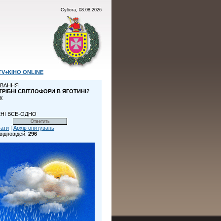
Субота, 08.08.2026
TV+КІНО ONLINE
ВАННЯ
ТРІБНІ СВІТЛОФОРИ В ЯГОТИНІ?
К
НІ ВСЕ-ОДНО
тати
|
Архів опитувань
відповідей:
296