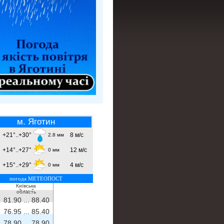
м. Яготин
+21°..+30°
8 м/с
2.8 мм
+14°..+27°
12 м/с
0 мм
+15°..+29°
4 м/с
0 мм
погода МЕТЕОПОСТ
Київська
- ...
-
область
81.90 ...
88.40
76.95 ...
85.40
78.90 ...
78.90