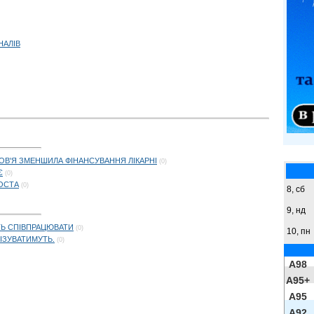
НАЛІВ
В'Я ЗМЕНШИЛА ФІНАНСУВАННЯ ЛІКАРНІ
(0)
Є
(0)
РОСТА
(0)
8,
сб
9,
нд
ТЬ СПІВПРАЦЮВАТИ
(0)
10, пн
ІЗУВАТИМУТЬ.
(0)
A98
A95+
A95
A92