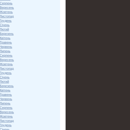
 Серпень
 Вересень
 Жовтень
 Листопад
 Грудень
Січень
 Лютий
 Березень
Квітень
 Травень
 Червень
 Липень
 Серпень
 Вересень
 Жовтень
 Листопад
 Грудень
Січень
 Лютий
 Березень
Квітень
 Травень
 Червень
 Липень
 Серпень
 Вересень
 Жовтень
 Листопад
 Грудень
Січень