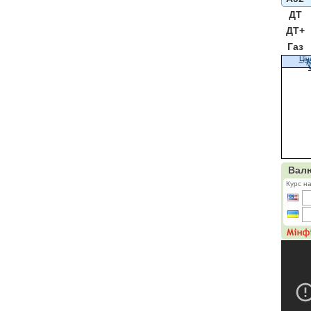
ДТ
ДТ+
Газ
Цін
К