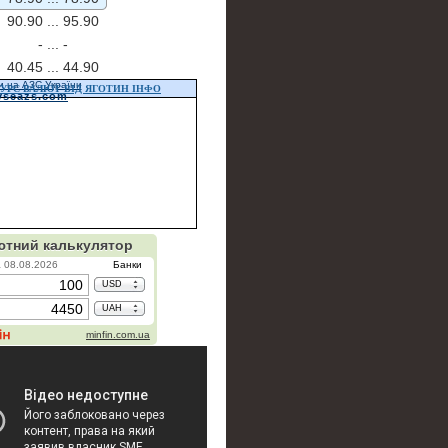
90.90 ...
95.90
- ...
-
40.45 ...
44.90
и на АЗС України
УРС ВАЛЮТ ВІД ЯГОТИН ІНФО
vseazs.com