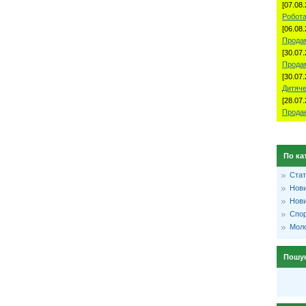
[07.08.
Робота
[06.08.
Продам
[30.07.
Прода
[30.07.
Дитяче
[28.07.
Продае
По ка
Стат
Нови
Нови
Спо
Моло
Пошу