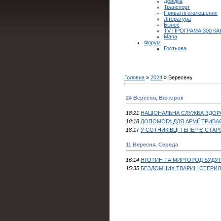
Довідка
Транспорт
Приватні оголошення
Література
Бізнес
TV ПРОГРАМА 300 КА
Мапа
Форум
Гостьова
Головна
»
2024
»
Вересень
24 Вересня, Вівторок
18:21
НАЦІОНАЛЬНА СЛУЖБА ЗДОРО
18:18
ДОПОМОГА ДЛЯ АРМІЇ ТРИВА
18:17
У СОТНИКІВЦІ ТЕПЕР Є СТА
11 Вересня, Середа
16:14
ЯГОТИН ТА МИРГОРОД БУДУ
15:35
БЕЗДОМНИХ ТВАРИН СТЕРИЛ