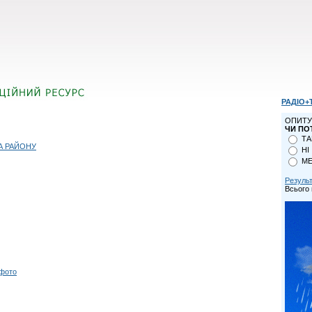
РАДІО+
ОПИТУ
ЧИ ПО
ТА
А РАЙОНУ
НІ
МЕ
Резуль
Всього 
 фото