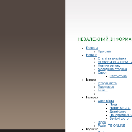
Головна
Про сайт
Новини
Статті та аналітика
НОВИНИ ЯГОТИНА Т
Новини регіону
Молодіжна сторінка
Спорт
Статистика
Історія
Історія міста
Голодомор
Інше...
Галерея
Фото міста
Події
НАШЕ МІСТО
Давні фото
Панорамні 3D
Вечірні фото
Відео
Радіо і ТБ ONLINE
Корисне