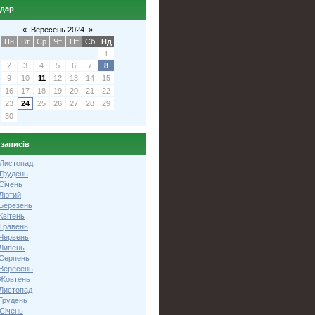
ндар
«
Вересень 2024
»
Пн
Вт
Ср
Чт
Пт
Сб
Нд
1
2
3
4
5
6
7
8
9
10
11
12
13
14
15
16
17
18
19
20
21
22
23
24
25
26
27
28
29
30
 записів
 Листопад
 Грудень
Січень
 Лютий
 Березень
Квітень
 Травень
 Червень
 Липень
 Серпень
 Вересень
 Жовтень
 Листопад
Грудень
Січень