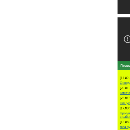
Прива
[14.02.
Оренд
[26.01.
комп'ю
[23.01.
Пошук 
[17.08.
Продам
в рай
[12.08.
Ліса б