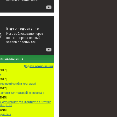
тні оголошення
Додати оголошення
2017]
а
2017]
тер настільний в комплекті
2017]
акторів для телевізійної передачі
2015]
 двухкомнатную квартиру в г.Яготине
оне ЦИНС
2015]
удівельні