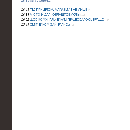
15 Травня, Середа
16:43
ПІД ПРИЦІЛОМ. МАРАЗМИ І НЕ ЛИШЕ
(4)
16:14
МІСТО Й ДАЛІ ОБЛАШТОВУЮТЬ
(10)
16:02
ЩОБ КОМУНАЛЬНИКАМ ПРАЦЮВАЛОСЬ КРАЩЕ...
(4)
15:49
СМІТНИКОМ ЗАЙНЯЛИСЬ
(0)