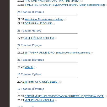
17:12
ПРО СМІТНИКИ,БЛАГОУСТРІЙ, І НЕ ТІЛЬКИ
(0)
17:02
В МІСТІ ВСТАНОВЛЯТЬ ДОРОЖНІ ЗНАКИ. (місця встановлення)
(
24 Травня, П`ятниця
19:36
Чемпіонат Яготинського району
(0)
19:23
ОСТАННІЙ ДЗВОНИК
(0)
23 Травня, Четвер
17:01
МІЛІЦЕЙСЬКА ХРОНІКА
(0)
22 Травня, Середа
16:12
18 ТРАВНЯ ЯК ЦЕ БУЛО. (наші суб'єктивні враження)
(0)
21 Травня, Вівторок
15:41
УВАГА!
(1)
18 Травня, Субота
20:41
МІТИНГ ОПОЗИЦІЇ. ВІДЕО.
(0)
17 Травня, П`ятниця
18:35
СЕРГІЙ МІЩЕНКО ГОЛОСУВАВ ЗА ЗНЯТТЯ НЕДОТОРКАНОСТІ
(4
18:23
МІЛІЦЕЙСЬКА ХРОНІКА
(0)