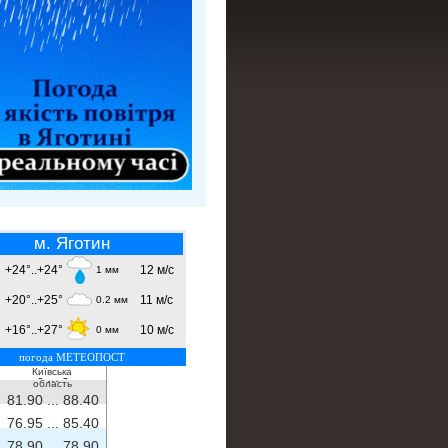
м. Яготин
+24°..+24°
12 м/с
1 мм
+20°..+25°
11 м/с
0.2 мм
+16°..+27°
10 м/с
0 мм
погода МЕТЕОПОСТ
Київська
- ...
-
область
81.90 ...
88.40
76.95 ...
85.40
78.90 ...
78.90