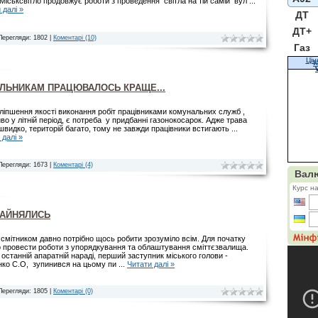
іськсвітло продовжує роботи з проведення світла на тій самій вул
...
 далі »
ДТ
ДТ+
Перегляди: 1802 |
Коментарі (10)
Газ
Цін
К
ЛЬНИКАМ ПРАЦЮВАЛОСЬ КРАЩЕ...
ліпшення якості виконання робіт працівниками комунальних служб ,
во у літній період, є потреба у придбанні газонокосарок. Адже трава
швидко, територій багато, тому не завжди працівники встигають
...
 далі »
Перегляди: 1673 |
Коментарі (4)
ЗАЙНЯЛИСЬ
і смітником давно потрібно щось робити зрозуміло всім. Для початку
о провести роботи з упорядкування та облаштування сміттєзвалища.
 останній апаратній нараді, перший заступник міського голови -
ко С.О, зупинився на цьому пи
...
Читати далі »
Перегляди: 1805 |
Коментарі (0)