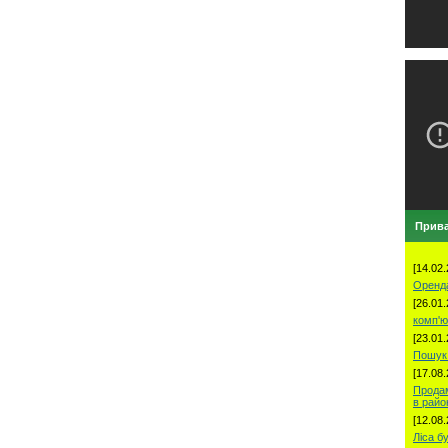
Прива
[14.02.
Оренд
[26.01.
комп'ю
[23.01.
Пошук 
[17.08.
Продам
в рай
[12.08.
Ліса б