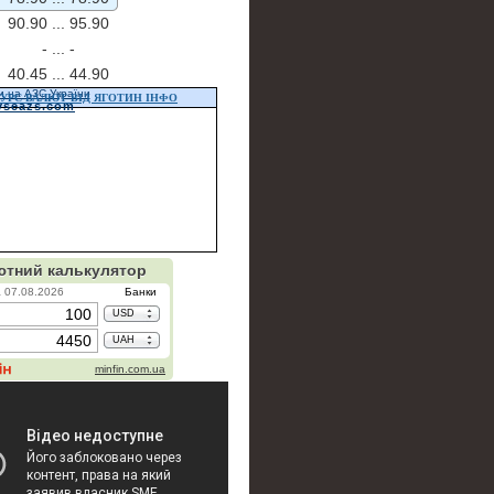
90.90 ...
95.90
- ...
-
40.45 ...
44.90
и на АЗС України
УРС ВАЛЮТ ВІД ЯГОТИН ІНФО
vseazs.com