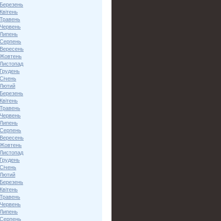
 Березень
Квітень
 Травень
 Червень
 Липень
 Серпень
 Вересень
 Жовтень
 Листопад
 Грудень
Січень
 Лютий
 Березень
Квітень
 Травень
 Червень
 Липень
 Серпень
 Вересень
 Жовтень
 Листопад
 Грудень
Січень
 Лютий
 Березень
Квітень
 Травень
 Червень
 Липень
 Серпень