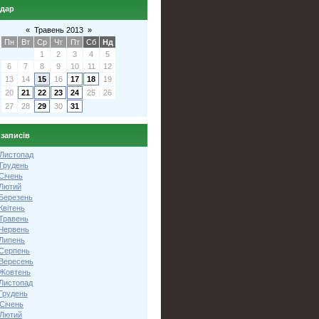
ндар
«
Травень 2013
»
Пн
Вт
Ср
Чт
Пт
Сб
Нд
1
2
3
4
5
6
7
8
9
10
11
12
13
14
15
16
17
18
19
20
21
22
23
24
25
26
27
28
29
30
31
 записів
 Листопад
 Грудень
Січень
 Лютий
 Березень
Квітень
 Травень
 Червень
 Липень
 Серпень
 Вересень
 Жовтень
 Листопад
Грудень
Січень
 Лютий