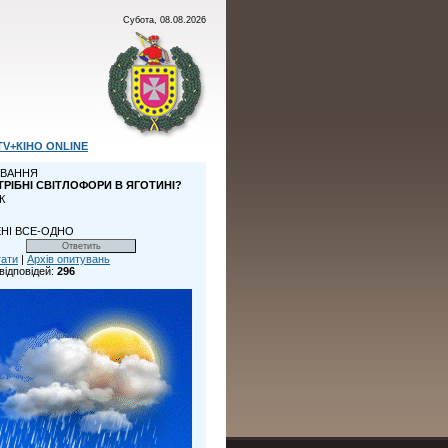
Субота, 08.08.2026
TV+КІНО ONLINE
ВАННЯ
ТРІБНІ СВІТЛОФОРИ В ЯГОТИНІ?
К
НІ ВСЕ-ОДНО
тати
|
Архів опитувань
відповідей:
296