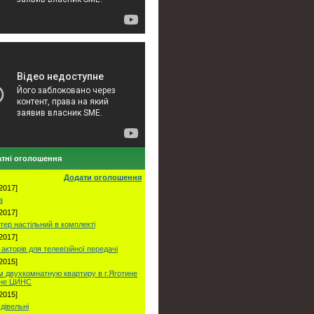
тні оголошення
Додати оголошення
2017]
а
2017]
тер настільний в комплекті
2017]
акторів для телевізійної передачі
2015]
 двухкомнатную квартиру в г.Яготине
оне ЦИНС
2015]
удівельні