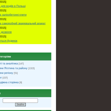
2015]
 для водіїв в Польші
2015]
 залізобетонні плити
2015]
м саморобний зварювальний апарат
2015]
 дозвілля
2015]
ться будинок
тегоріям
ті та аналітика
[147]
ни Яготина та району
[1315]
ни регіону
[51]
рт
[157]
діжна сторінка
[9]
к