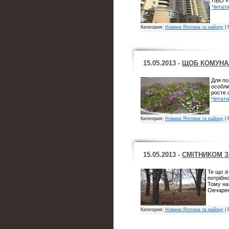
ПВО «М
Читати
Категория:
Новини Яготина та району
| 
15.05.2013 -
ЩОБ КОМУНА
Для по
особли
росте 
Читати
Категория:
Новини Яготина та району
| 
15.05.2013 -
СМІТНИКОМ 
Те що з
потрібн
Тому на
Овчарен
Категория:
Новини Яготина та району
| 