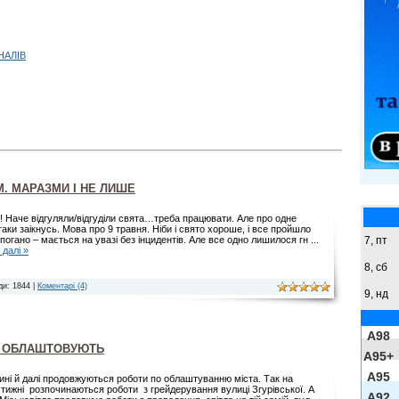
НАЛІВ
М. МАРАЗМИ І НЕ ЛИШЕ
! Наче відгуляли/відгуділи свята…треба працювати. Але про одне
таки заікнусь. Мова про 9 травня. Ніби і свято хороше, і все пройшло
7, пт
епогано – мається на увазі без інцидентів. Але все одно лишилося гн
...
 далі »
8,
сб
ди: 1844 |
Коментарі (4)
9,
нд
A98
І ОБЛАШТОВУЮТЬ
A95+
A95
ині й далі продовжуються роботи по облаштуванню міста. Так на
тижні розпочинаються роботи з грейдерування вулиці Згурівської. А
A92