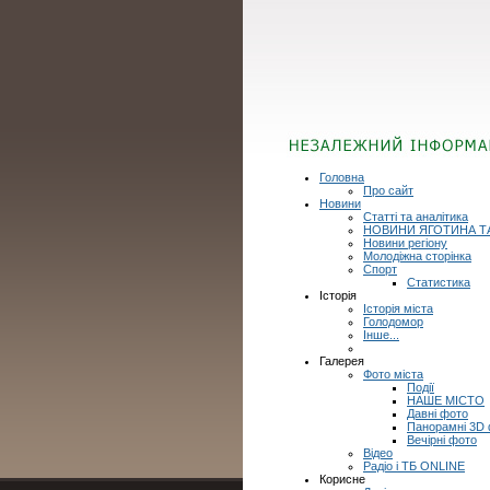
Головна
Про сайт
Новини
Статті та аналітика
НОВИНИ ЯГОТИНА Т
Новини регіону
Молодіжна сторінка
Спорт
Статистика
Історія
Історія міста
Голодомор
Інше...
Галерея
Фото міста
Події
НАШЕ МІСТО
Давні фото
Панорамні 3D
Вечірні фото
Відео
Радіо і ТБ ONLINE
Корисне