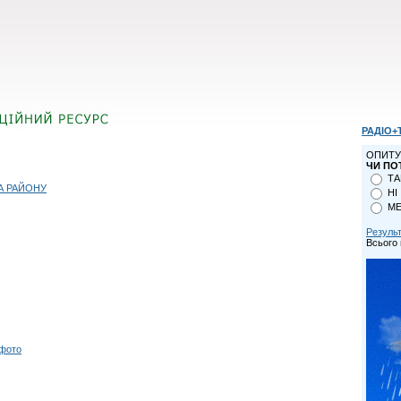
РАДІО+
ОПИТУ
ЧИ ПО
ТА
А РАЙОНУ
НІ
МЕ
Резуль
Всього 
 фото