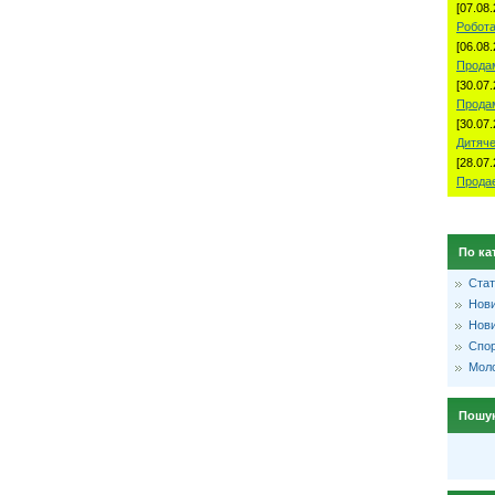
[07.08.
Робота
[06.08.
Продам
[30.07.
Прода
[30.07.
Дитяче
[28.07.
Продае
По ка
Стат
Нови
Нови
Спо
Моло
Пошу