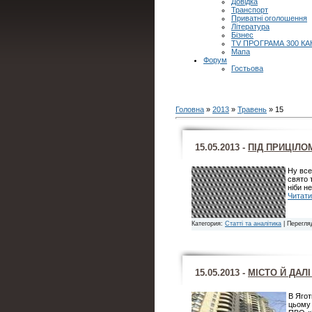
Довідка
Транспорт
Приватні оголошення
Література
Бізнес
TV ПРОГРАМА 300 КА
Мапа
Форум
Гостьова
Головна
»
2013
»
Травень
»
15
15.05.2013 -
ПІД ПРИЦІЛО
Ну все
свято 
ніби н
Читати
Категория:
Статті та аналітика
| Перегля
15.05.2013 -
МІСТО Й ДАЛ
В Ягот
цьому 