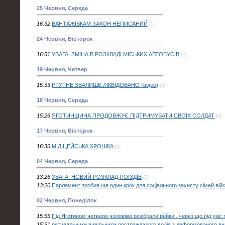
25 Червня, Середа
16:32
ВАНТАЖІВКАМ ЗАКОН НЕПИСАНИЙ
(1)
24 Червня, Вівторок
16:51
УВАГА. ЗМІНА В РОЗКЛАДІ МІСЬКИХ АВТОБУСІВ
(2)
19 Червня, Четвер
15:33
РТУТНЕ ЗВАЛИЩЕ ЛІКВІДОВАНО (відео)
(2)
18 Червня, Середа
15:26
ЯГОТИНЩИНА ПРОДОВЖУЄ ПІДТРИМУВАТИ СВОЇХ СОЛДАТ
(0)
17 Червня, Вівторок
16:36
МІЛІЦЕЙСЬКА ХРОНІКА
(0)
04 Червня, Середа
13:26
УВАГА. НОВИЙ РОЗКЛАД ПОЇЗДІВ
(0)
13:20
Парламент зробив ще один крок для соціального захисту сімей вій
02 Червня, Понеділок
15:55
Під Яготином четверо чоловіків розібрали рейки , через що під укіс
15:51
рятувальники вивільнили постраждалого водія з деформованого вн