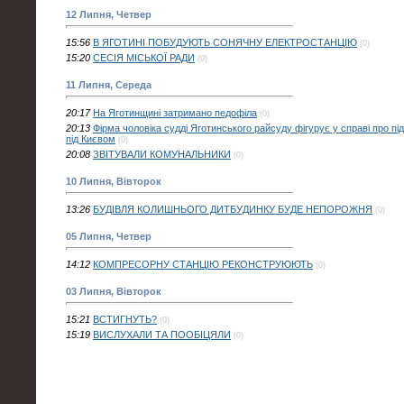
12 Липня, Четвер
15:56
В ЯГОТИНІ ПОБУДУЮТЬ СОНЯЧНУ ЕЛЕКТРОСТАНЦІЮ
(0)
15:20
СЕСІЯ МІСЬКОЇ РАДИ
(0)
11 Липня, Середа
20:17
На Яготинщині затримано педофіла
(0)
20:13
Фірма чоловіка судді Яготинського райсуду фігурує у справі про пі
під Києвом
(0)
20:08
ЗВІТУВАЛИ КОМУНАЛЬНИКИ
(0)
10 Липня, Вівторок
13:26
БУДІВЛЯ КОЛИШНЬОГО ДИТБУДИНКУ БУДЕ НЕПОРОЖНЯ
(0)
05 Липня, Четвер
14:12
КОМПРЕСОРНУ СТАНЦІЮ РЕКОНСТРУЮЮТЬ
(0)
03 Липня, Вівторок
15:21
ВСТИГНУТЬ?
(0)
15:19
ВИСЛУХАЛИ ТА ПООБІЦЯЛИ
(0)