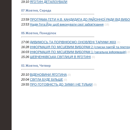
19:10
ЯГОТИН ДЕТАЛІЗУВАЛИ
07 Жовтня, Середа
13:59
ПРОГРАМА ГЕТИ Н.В. КАНДИДАТА ДО РАЙОННОЇ РАДИ ВІД ВИБ
13:53
Надія Гета:Йду щоб виконувати свої забов'язання
(16)
05 Жовтня, Понеділок
17:00
ДИВИМОСЬ ТА ПОРІВНЮЄМО ОНОВЛЕНІ ТАРИФИ ЖКХ
(1)
16:28
ІНФОРМАЦІЯ ПО МІСЦЕВИМ ВИБОРАМ 2 (списки партій та претенд
16:03
ІНФОРМАЦІЯ ПО МІСЦЕВИМ ВИБОРАМ 1 (загальна інформація)
(0
15:26
ШЕВЧЕНКІВСЬКА СВІТЛИЦЯ В ЯГОТИНІ
(0)
01 Жовтня, Четвер
20:10
ВІДЕНОВИНИ ЯГОТИНА
(0)
20:04
СВІТЛА БУДЕ БІЛЬШЕ
(0)
19:55
ПРО ГОТОВНІСТЬ ДО ЗИМИ І НЕ ТІЛЬКИ
(0)