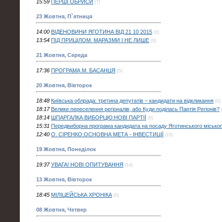
15:59
ПЕРШІ ОБРИСИ
(7)
23 Жовтня, П`ятниця
14:00
ВІДЕНОВИНИ ЯГОТИНА ВІД 21 10 2015
(0)
13:54
ПІД ПРИЦІЛОМ. МАРАЗМИ І НЕ ЛИШЕ
(0)
21 Жовтня, Середа
17:36
ПРОГРАМА М. БАСАНЦЯ
(5)
20 Жовтня, Вівторок
18:48
Київська облрада: третина депутатів – кандидати на відкликання
(0)
18:17
Велике переселення регіоналів, або Куди поділась Партія Регіонів?
18:14
ШПАРГАЛКА ВИБОРЦЮ:НОВІ ПАРТІЇ
(0)
15:31
Передвиборна програма кандидата на посаду Яготинського міськог
12:40
О. СІРЕНКО:ОСНОВНА МЕТА - ІНВЕСТИЦІЇ
(15)
19 Жовтня, Понеділок
19:37
УВАГА! НОВІ ОПИТУВАННЯ
(14)
13 Жовтня, Вівторок
18:45
МІЛІЦЕЙСЬКА ХРОНІКА
(0)
08 Жовтня, Четвер