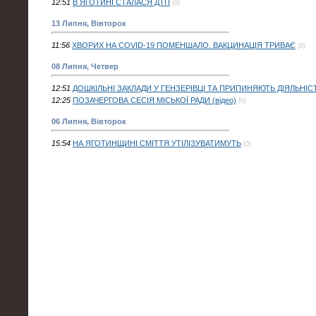
12:51
В ЯГОТИНІ СТАЛАСЯ ДТП
(0)
13 Липня, Вівторок
11:56
ХВОРИХ НА COVID-19 ПОМЕНШАЛО. ВАКЦИНАЦІЯ ТРИВАЄ
(0)
08 Липня, Четвер
12:51
ДОШКІЛЬНІ ЗАКЛАДИ У ГЕНЗЕРІВЦІ ТА ПРИПИНЯЮТЬ ДІЯЛЬНІС
12:25
ПОЗАЧЕРГОВА СЕСІЯ МІСЬКОЇ РАДИ (відео)
(0)
06 Липня, Вівторок
15:54
НА ЯГОТИНЩИНІ СМІТТЯ УТІЛІЗУВАТИМУТЬ
(0)