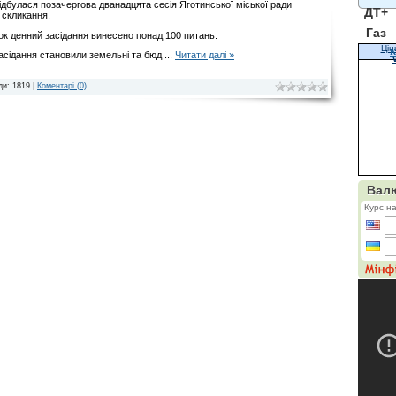
ідбулася позачергова дванадцята сесія Яготинської міської ради
ДТ+
 скликання.
Газ
ок денний засідання винесено понад 100 питань.
Цін
К
асідання становили земельні та бюд
...
Читати далі »
ди: 1819 |
Коментарі (0)