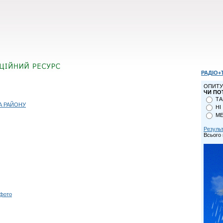
РАДІО+
ОПИТУ
ЧИ ПО
ТА
А РАЙОНУ
НІ
МЕ
Резуль
Всього 
 фото