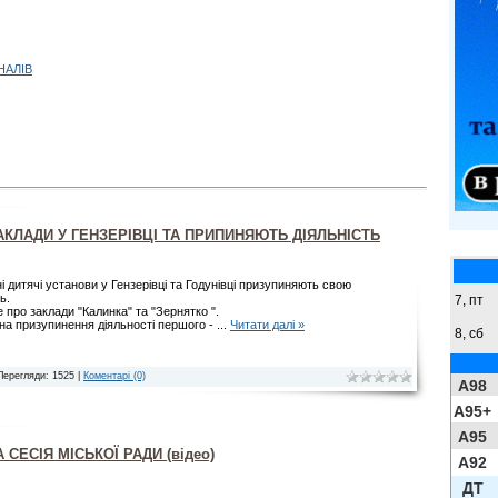
НАЛІВ
АКЛАДИ У ГЕНЗЕРІВЦІ ТА ПРИПИНЯЮТЬ ДІЯЛЬНІСТЬ
і дитячі установи у Гензерівці та Годунівці призупиняють свою
ь.
7, пт
 про заклади "Калинка" та "Зернятко ".
 призупинення діяльності першого -
...
Читати далі »
8,
сб
Перегляди: 1525 |
Коментарі (0)
A98
A95+
A95
СЕСІЯ МІСЬКОЇ РАДИ (відео)
A92
ДТ