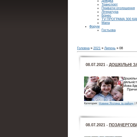
Довідка
Транспорт
Приватні оголошення
Література
Бізнес
TV ПРОГРАМА 300 КА
Мапа
Форум
Гостьова
Головна
»
2021
»
Липень
»
08
08.07.2021 -
ДОШКІЛЬНІ З
Дошкільн
діяльніст
Мова йде
Причина
Категория:
Новини Яготина та району
| 
08.07.2021 -
ПОЗАЧЕРГОВА 