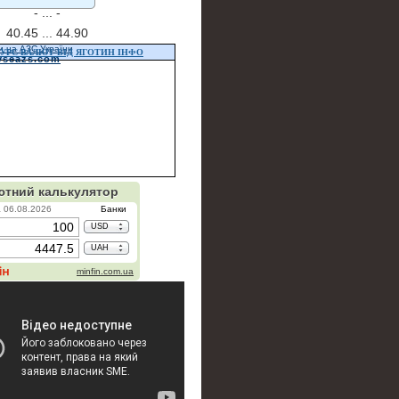
- ...
-
40.45 ...
44.90
и на АЗС України
УРС ВАЛЮТ ВІД ЯГОТИН ІНФО
vseazs.com