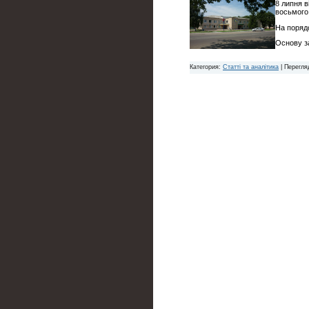
8 липня в
восьмого
На поряд
Основу з
Категория:
Статті та аналітика
| Перегля