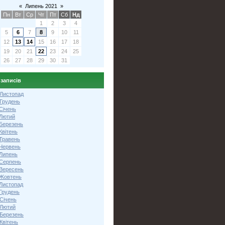
«
Липень 2021
»
Пн
Вт
Ср
Чт
Пт
Сб
Нд
1
2
3
4
5
6
7
8
9
10
11
12
13
14
15
16
17
18
19
20
21
22
23
24
25
26
27
28
29
30
31
 записів
 Листопад
 Грудень
Січень
 Лютий
 Березень
Квітень
 Травень
 Червень
 Липень
 Серпень
 Вересень
 Жовтень
 Листопад
Грудень
Січень
 Лютий
 Березень
Квітень