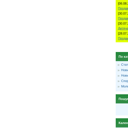
[06.08.
Продам
[30.07.
Прода
[30.07.
Дитяче
[28.07.
Продае
По ка
Стат
Нови
Нови
Спо
Моло
Пошу
Кале