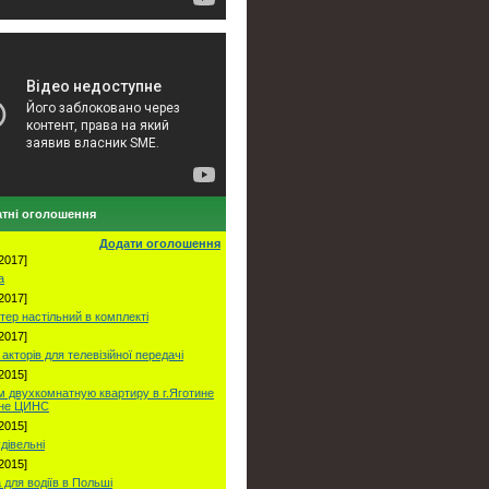
тні оголошення
Додати оголошення
2017]
а
2017]
тер настільний в комплекті
2017]
акторів для телевізійної передачі
2015]
 двухкомнатную квартиру в г.Яготине
оне ЦИНС
2015]
удівельні
2015]
 для водіїв в Польші