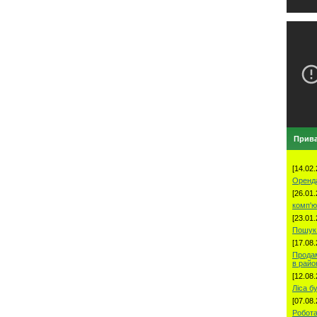
Прива
[14.02.
Оренд
[26.01.
комп'ю
[23.01.
Пошук 
[17.08.
Продам
в рай
[12.08.
Ліса б
[07.08.
Робота