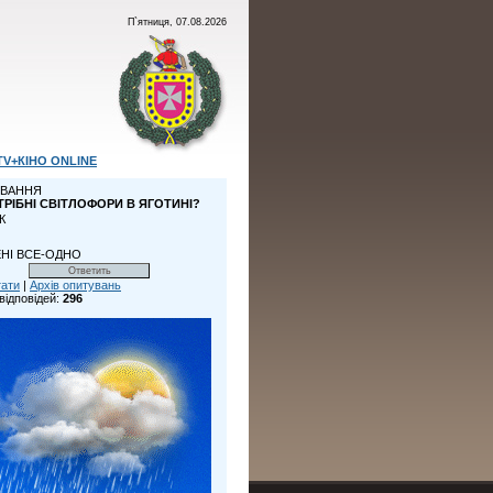
П`ятниця, 07.08.2026
TV+КІНО ONLINE
ВАННЯ
ТРІБНІ СВІТЛОФОРИ В ЯГОТИНІ?
К
НІ ВСЕ-ОДНО
тати
|
Архів опитувань
відповідей:
296