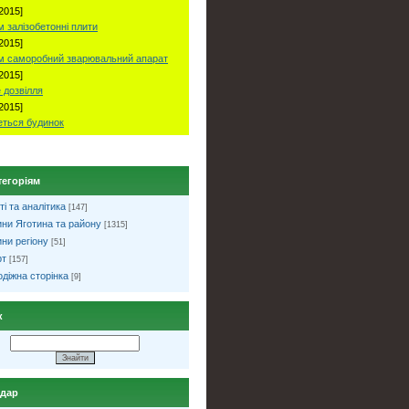
2015]
 залізобетонні плити
2015]
м саморобний зварювальний апарат
2015]
 дозвілля
2015]
ться будинок
тегоріям
ті та аналітика
[147]
ни Яготина та району
[1315]
ни регіону
[51]
рт
[157]
діжна сторінка
[9]
к
ндар