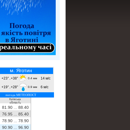
м. Яготин
+23°..+38°
14 м/с
0.4 мм
+19°..+28°
6 м/с
0.9 мм
погода МЕТЕОПОСТ
Київська
- ...
-
область
81.90 ...
88.40
76.95 ...
85.40
78.90 ...
78.90
90.90 ...
96.90