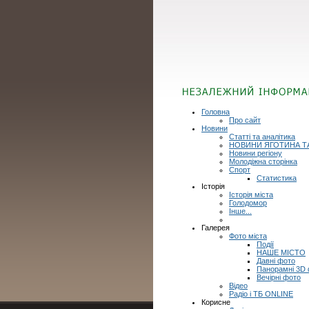
Головна
Про сайт
Новини
Статті та аналітика
НОВИНИ ЯГОТИНА Т
Новини регіону
Молодіжна сторінка
Спорт
Статистика
Історія
Історія міста
Голодомор
Інше...
Галерея
Фото міста
Події
НАШЕ МІСТО
Давні фото
Панорамні 3D
Вечірні фото
Відео
Радіо і ТБ ONLINE
Корисне