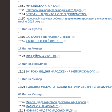
15:50
МІЛІЦЕЙСЬКА ХРОНІКА
(0)
15:22
Рятувальники врятували водія з авто (відео)
(0)
15:14
В ЯГОТИНІ ВІДКРИТО НОВЕ ПІДПРИЄМСТВО.
(2)
14:50
Інформація про стан роботи зі зверненнями громадян у виконавчому 
півріччі 2014 року
(0)
19 Липня, Субота
17:02
ЩО КАЖУТЬ ПЕРЕСЕЛЕНЦІ (відео)
(1)
16:56
У КОЖНОГО СВІЙ ШЛЯХ......
(3)
17 Липня, Четвер
16:41
МІЛІЦЕЙСЬКА ХРОНІКА
(0)
14 Липня, Понеділок
15:21
104 РОКИ ВІД ДНЯ НАРОДЖЕННЯ НЕПОРОЖНЬОГО
(0)
10 Липня, Четвер
17:23
ВІДПОВІДЬ МІСЬКОГО ГОЛОВИ та ГРАФІК ЗУСТРІЧІ З МЕШКАНЦ
09 Липня, Середа
15:48
Микита Бурда готується до чемпіонату Європи
(0)
15:32
МАЛЮНОК НА АСФАЛЬТІ
(0)
15:13
НОВИЙ СКЛАД ГРОМАДСЬКОЇ РАДИ
(1)