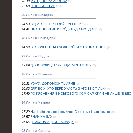
15:48
МІЛІЦЕЙСЬКА ХРОНІКА
(0)
15:08
ЛЮСТРАЦІЯ 2.0
(21)
29 Липня, Вівторок
14:53
ВІДБУВСЯ ЧЕРГОВИЙ СУБОТНИК
(4)
14:41
ЯГОТИНСЬКІ ДІТИ ПОЇДУТЬ ДО МОЛДОВИ
(0)
28 Липня, Понеділок
14:39
В ОТОЧЕННІ НА СХОДІ КРАЇНИ Є І 6 ЯГОТИНЦІВ
(0)
27 Липня, Неділя
19:09
ДЕЯКІ ВУЛИЦІ ТАКИ ВІДРЕМОНТУЮТЬ.
(0)
25 Липня, П`ятниця
18:31
УВАГА! ДОПОМОЖІТЬ АРМІЇ
(1)
18:03
ДЛЯ ВСІХ, ХТО БЕРЕ УЧАСТЬ В АТО І НЕ ТІЛЬКИ
(0)
17:49
РОЗ'ЯСНЕННЯ ВІЙСЬКОВОГО КОМІСАРІАТУ Й НЕ ЛИШЕ (ВІДЕО)
24 Липня, Четвер
17:29
Наші військові повернулися. Серед них і наш земляк
(0)
16:57
ЗНАЙ НАШИХ
(0)
16:03
ДІАЛОГ ВЛАДИ Й ГРОМАДИ
(0)
23 Липня, Середа