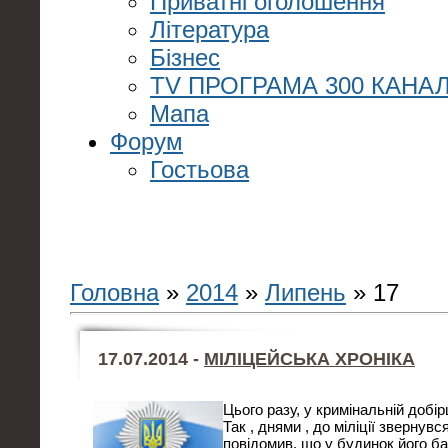
Приватні оголошення
Література
Бізнес
TV ПРОГРАМА 300 КАНАЛ
Мапа
Форум
Гостьова
Головна
»
2014
»
Липень
»
17
17.07.2014 -
МІЛІЦЕЙСЬКА ХРОНІКА
Цього разу, у кримінальній добір
Так , днями , до міліції звернув
повідомив, що у будинок його ба