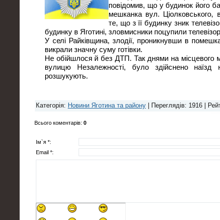
повідомив, що у будинок його ба
мешканка вул. Ціолковського, в
те, що з її будинку зник телевіз
будинку в Яготині, зловмисники поцупили телевізор
У селі Райківщина, злодії, проникнувши в помешк
викрали значну суму готівки.
Не обійшлося й без ДТП. Так днями на місцевого 
вулицю Незалежності, було здійснено наїзд н
розшукують.
Категорія
:
Новини Яготина та району
|
Переглядів
: 1916 |
Рей
Всього коментарів
:
0
Ім`я *:
Email *: