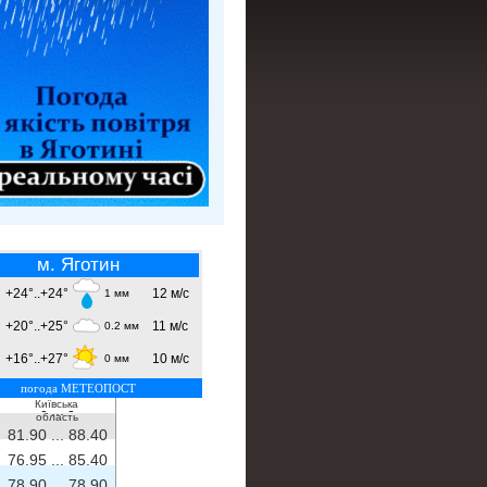
м. Яготин
+24°..+24°
12 м/с
1 мм
+20°..+25°
11 м/с
0.2 мм
+16°..+27°
10 м/с
0 мм
погода МЕТЕОПОСТ
Київська
- ...
-
область
81.90 ...
88.40
76.95 ...
85.40
78.90 ...
78.90