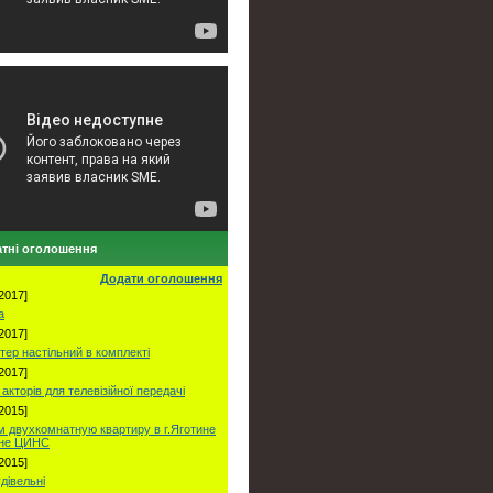
тні оголошення
Додати оголошення
2017]
а
2017]
тер настільний в комплекті
2017]
акторів для телевізійної передачі
2015]
 двухкомнатную квартиру в г.Яготине
оне ЦИНС
2015]
удівельні