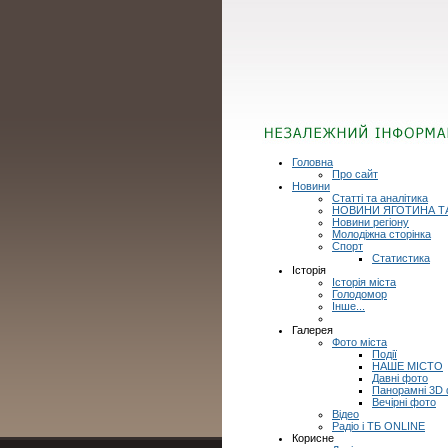
Головна
Про сайт
Новини
Статті та аналітика
НОВИНИ ЯГОТИНА Т
Новини регіону
Молодіжна сторінка
Спорт
Статистика
Історія
Історія міста
Голодомор
Інше...
Галерея
Фото міста
Події
НАШЕ МІСТО
Давні фото
Панорамні 3D
Вечірні фото
Відео
Радіо і ТБ ONLINE
Корисне