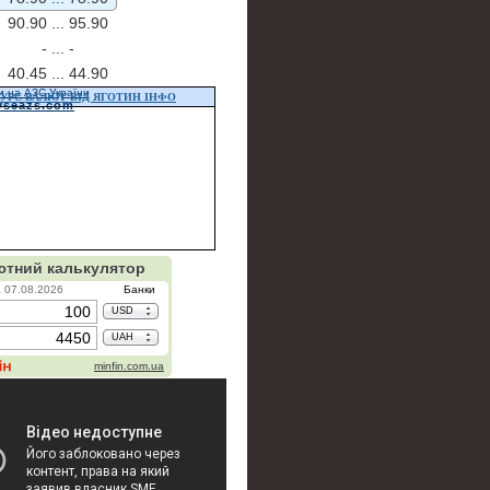
90.90 ...
95.90
- ...
-
40.45 ...
44.90
и на АЗС України
УРС ВАЛЮТ ВІД ЯГОТИН ІНФО
vseazs.com