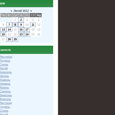
ндар
«
Лютий 2012
»
Пн
Вт
Ср
Чт
Пт
Сб
Нд
1
2
3
4
5
6
7
8
9
10
11
12
13
14
15
16
17
18
19
20
21
22
23
24
25
26
27
28
29
 записів
 Листопад
 Грудень
Січень
 Лютий
 Березень
Квітень
 Травень
 Червень
 Липень
 Серпень
 Вересень
 Жовтень
 Листопад
Грудень
Січень
 Лютий