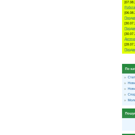
[07.08.
Робота
[06.08.
Продам
[30.07.
Прода
[30.07.
Дитяче
[28.07.
Продае
По ка
Стат
Нови
Нови
Спо
Моло
Пошу