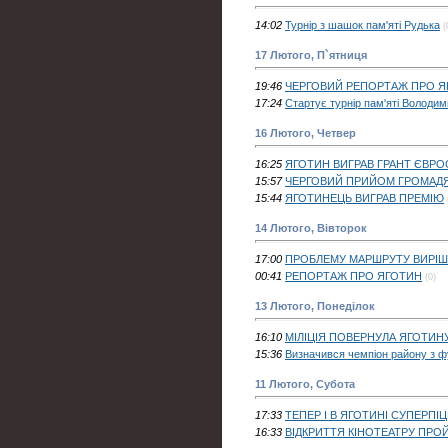
14:02
Турнір з шашок пам'яті Рудька
(
17 Лютого, П`ятниця
19:46
ЧЕРГОВИЙ РЕПОРТАЖ ПРО Я
17:24
Стартує турнір пам'яті Володи
16 Лютого, Четвер
16:25
ЯГОТИН ВИГРАВ ГРАНТ ЄВРО
15:57
ЧЕРГОВИЙ ПРИЙОМ ГРОМАД
15:44
ЯГОТИНЕЦЬ ВИГРАВ ПРЕМІЮ
14 Лютого, Вівторок
17:00
ПРОБЛЕМУ МАРШРУТУ ВИРІШ
00:41
РЕПОРТАЖ ПРО ЯГОТИН
(0)
13 Лютого, Понеділок
16:10
МІЛІЦІЯ ПОВЕРНУЛА ЯГОТИНУ
15:36
Визначився чемпіон району з ф
11 Лютого, Субота
17:33
ТЕПЕР І В ЯГОТИНІ СУПЕРПІ
16:33
ВІДКРИТТЯ КІНОТЕАТРУ ПР