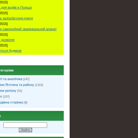
2015]
 для водіїв в Польші
2015]
 залізобетонні плити
2015]
м саморобний зварювальний апарат
2015]
 дозвілля
2015]
ться будинок
тегоріям
ті та аналітика
[147]
ни Яготина та району
[1315]
ни регіону
[51]
рт
[157]
діжна сторінка
[9]
к