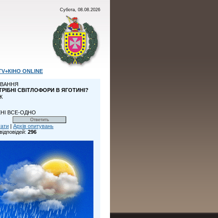
Субота, 08.08.2026
TV+КІНО ONLINE
ВАННЯ
ТРІБНІ СВІТЛОФОРИ В ЯГОТИНІ?
К
НІ ВСЕ-ОДНО
тати
|
Архів опитувань
відповідей:
296