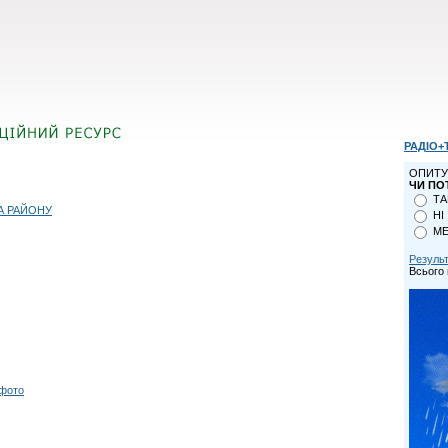
РАДІО+
ОПИТУ
ЧИ ПО
ТА
А РАЙОНУ
НІ
МЕ
Резуль
Всього 
 фото