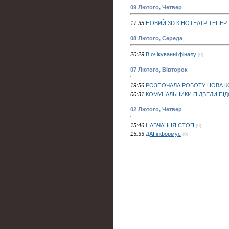
09 Лютого, Четвер
17:35
НОВИЙ 3D КІНОТЕАТР ТЕПЕР І
08 Лютого, Середа
20:29
В очікуванні фіналу
(0)
07 Лютого, Вівторок
19:56
РОЗПОЧАЛА РОБОТУ НОВА К
00:31
КОМУНАЛЬНИКИ ПІДВЕЛИ ПІ
02 Лютого, Четвер
15:46
НАВЧАННЯ СТОП
(0)
15:33
ДАІ інформує
(0)