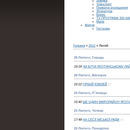
Довідка
Транспорт
Приватні оголошення
Література
Бізнес
TV ПРОГРАМА 300 КА
Мапа
Форум
Гостьова
Головна
»
2012
»
Лютий
29 Лютого, Середа
19:24
ЧИ БУТИ ЯГОТИНСЬКОМУ РА
28 Лютого, Вівторок
16:22
ГІРКИЙ ЮВІЛЕЙ
(0)
24 Лютого, П`ятниця
15:40
ЩЕ ОДИН МІКРОРАЙОН ЯГОТ
23 Лютого, Четвер
17:48
НА СЕСІЇ МІСЬКОЇ РАДИ
(0)
20 Лютого, Понеділок