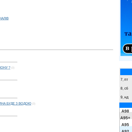
НАЛІВ
ЙОНУ ?
(0)
7, пт
8,
сб
9,
нд
ИНА БУДЕ З ВОДОЮ
(0)
A98
A95+
A95
A92