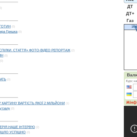
ДТ
0)
ДТ+
Газ
Цін
ГОТИН
(0)
К
мира Гришка
(0)
СПІЛКИ. СТАТТЯ+ ФОТО-ВІДЕО РЕПОРТАЖ
(2)
ЯН
(0)
(0)
АТЬ
(0)
 КАРТИНУ ВАРТІСТЬ ЯКОЇ 2 МІЛЬЙОНИ
(1)
утзалу
(0)
ЦЕРІЯ.НАШЕ ІНТЕРВ'Ю
(2)
ОЙШЛО УСПІШНО
(0)