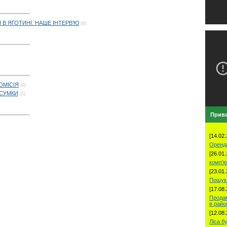
 В ЯГОТИНІ. НАШЕ ІНТЕРВ'Ю
(8)
ОМІСІЯ
(0)
ДСУМКИ
(0)
Прива
[14.02.
Оренд
[26.01.
комп'ю
[23.01.
Пошук 
[17.08.
Продам
в рай
[12.08.
Ліса б