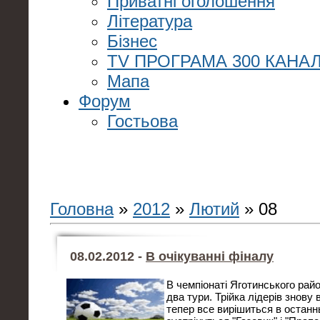
Приватні оголошення
Література
Бізнес
TV ПРОГРАМА 300 КАНАЛ
Мапа
Форум
Гостьова
Головна
»
2012
»
Лютий
»
08
08.02.2012 -
В очікуванні фіналу
В чемпіонаті Яготинського рай
два тури. Трійка лідерів знову в
тепер все вирішиться в останн