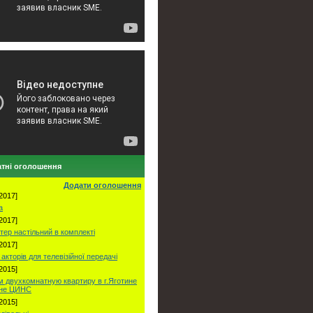
тні оголошення
Додати оголошення
2017]
а
2017]
тер настільний в комплекті
2017]
акторів для телевізійної передачі
2015]
 двухкомнатную квартиру в г.Яготине
оне ЦИНС
2015]