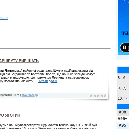
НАЛІВ
АРШРУТУ ВИРІШАТЬ
ови Яготинської районної ради Івана Шулли надійшла скарга від
ців сіл Богданівка та Коптевичі про те, що вони не завжди можуть
8,
сб
татися маршруткою, що прямує до Яготина, а на зворотному
ку взагалі шансів сісти
...
Читати далі »
9,
нд
Перегляди: 1875 |
Коментарі (0)
10, пн
A98
РО ЯГОТИН
A95+
A95
уємо вашій увазі репортаж журналістів телеканалу СТБ, який був
ний у новинах 13 лютого. Журналісти каналу побували в нашому