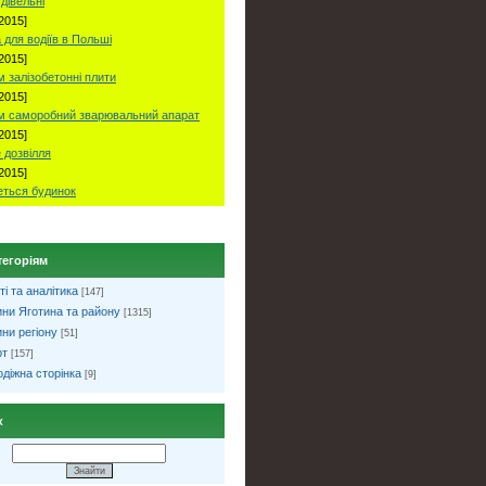
удівельні
2015]
 для водіїв в Польші
2015]
 залізобетонні плити
2015]
м саморобний зварювальний апарат
2015]
 дозвілля
2015]
ться будинок
тегоріям
ті та аналітика
[147]
ни Яготина та району
[1315]
ни регіону
[51]
рт
[157]
діжна сторінка
[9]
к