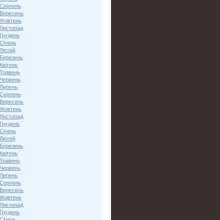
 Серпень
 Вересень
 Жовтень
 Листопад
 Грудень
Січень
 Лютий
 Березень
Квітень
 Травень
 Червень
 Липень
 Серпень
 Вересень
 Жовтень
 Листопад
 Грудень
Січень
 Лютий
 Березень
Квітень
 Травень
 Червень
 Липень
 Серпень
 Вересень
 Жовтень
 Листопад
 Грудень
Січень