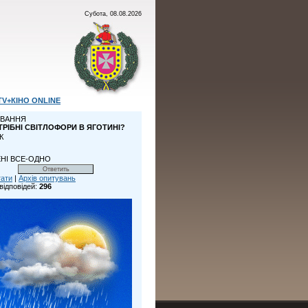
Субота, 08.08.2026
TV+КІНО ONLINE
ВАННЯ
ТРІБНІ СВІТЛОФОРИ В ЯГОТИНІ?
К
НІ ВСЕ-ОДНО
тати
|
Архів опитувань
відповідей:
296