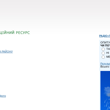
РАДІО+
ОПИТУ
ЧИ ПО
ТА
А РАЙОНУ
НІ
МЕ
Резуль
Всього 
 фото