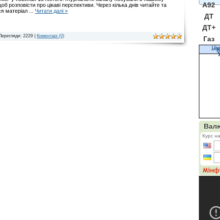
A92
 щоб розповісти про цікаві перспективи. Через кілька днів читайте та
ся матеріал
...
Читати далі »
ДТ
ДТ+
Перегляди: 2229 |
Коментарі (0)
Газ
Цін
К