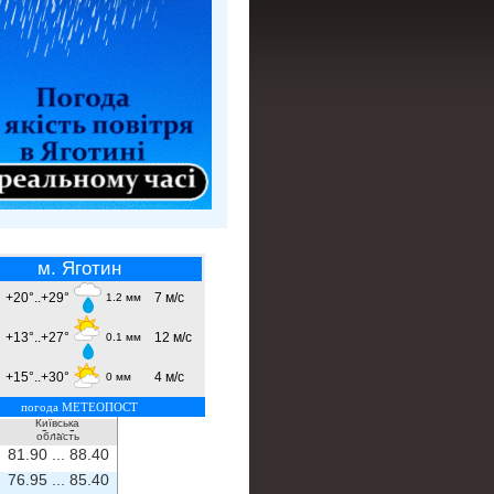
м. Яготин
+20°..+29°
7 м/с
1.2 мм
+13°..+27°
12 м/с
0.1 мм
+15°..+30°
4 м/с
0 мм
погода МЕТЕОПОСТ
Київська
- ...
-
область
81.90 ...
88.40
76.95 ...
85.40