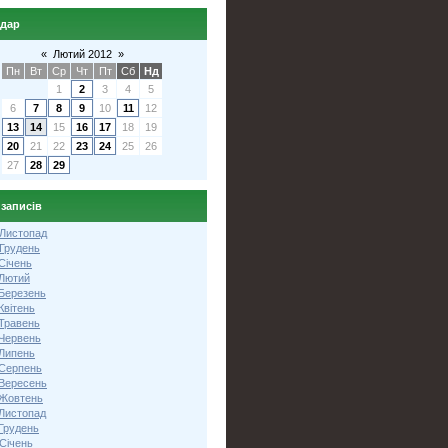
ндар
«
Лютий 2012
»
Пн
Вт
Ср
Чт
Пт
Сб
Нд
1
2
3
4
5
6
7
8
9
10
11
12
13
14
15
16
17
18
19
20
21
22
23
24
25
26
27
28
29
 записів
 Листопад
 Грудень
Січень
 Лютий
 Березень
Квітень
 Травень
 Червень
 Липень
 Серпень
 Вересень
 Жовтень
 Листопад
Грудень
Січень