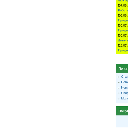
Ліса б
[07.08.
Робота
[06.08.
Продам
[30.07.
Прода
[30.07.
Дитяче
[28.07.
Продае
По ка
Стат
Нови
Нови
Спо
Моло
Пошу