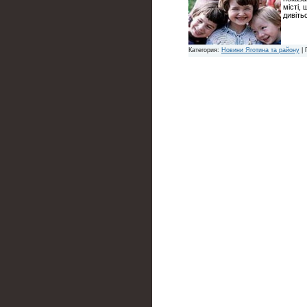
місті,
дивіть
Категория:
Новини Яготина та району
| 