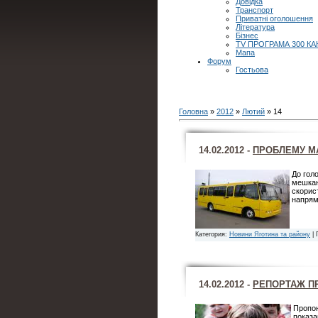
Довідка
Транспорт
Приватні оголошення
Література
Бізнес
TV ПРОГРАМА 300 КА
Мапа
Форум
Гостьова
Головна
»
2012
»
Лютий
»
14
14.02.2012 -
ПРОБЛЕМУ М
До гол
мешкан
скорис
напрям
Категория:
Новини Яготина та району
| 
14.02.2012 -
РЕПОРТАЖ П
Пропон
показа