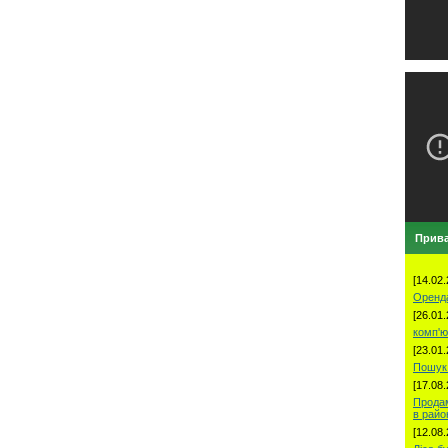
Прива
[14.02.
Оренд
[26.01.
комп'ю
[23.01.
Пошук 
[17.08.
Продам
в рай
[12.08.