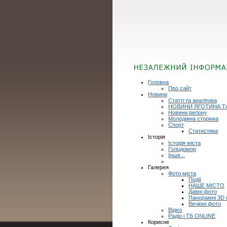
Головна
Про сайт
Новини
Статті та аналітика
НОВИНИ ЯГОТИНА Т
Новини регіону
Молодіжна сторінка
Спорт
Статистика
Історія
Історія міста
Голодомор
Інше...
Галерея
Фото міста
Події
НАШЕ МІСТО
Давні фото
Панорамні 3D
Вечірні фото
Відео
Радіо і ТБ ONLINE
Корисне