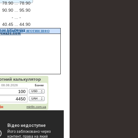
78.90 ...
78.90
90.90 ...
95.90
- ...
-
40.45 ...
44.90
и на АЗС України
УРС ВАЛЮТ ВІД ЯГОТИН ІНФО
vseazs.com