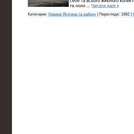
себе та всього жіночого колект
та чоло
...
Читати далі »
Категория:
Новини Яготина та району
| Перегляди: 1992 |