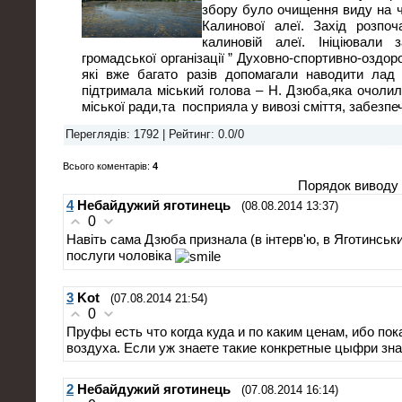
збору було очищення виду на ч
Калинової алеї. Захід розпоч
калиновій алеї. Ініціювали 
громадської організації ” Духовно-спортивно-оздоро
які вже багато разів допомагали наводити лад у 
підтримала міський голова – Н. Дзюба,яка очолил
міської ради,та посприяла у вивозі сміття, забезп
Переглядів
: 1792 |
Рейтинг
:
0.0
/
0
Всього коментарів
:
4
Порядок виводу 
4
Небайдужий яготинець
(08.08.2014 13:37)
0
Навіть сама Дзюба признала (в інтерв'ю, в Яготинськ
послуги чоловіка
3
Kot
(07.08.2014 21:54)
0
Пруфы есть что когда куда и по каким ценам, ибо пок
воздуха. Если уж знаете такие конкретные цыфри знач
2
Небайдужий яготинець
(07.08.2014 16:14)