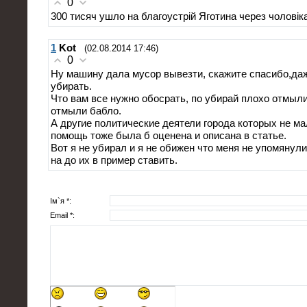
0
300 тисяч ушло на благоустрій Яготина через чоловік
1
Kot
(02.08.2014 17:46)
0
Ну машину дала мусор вывезти, скажите спасибо,даж
убирать.
Что вам все нужно обосрать, по убирай плохо отмыли
отмыли бабло.
А другие политические деятели города которых не ма
помощь тоже была б оценена и описана в статье.
Вот я не убирал и я не обижен что меня не упомянули
на до их в пример ставить.
Ім`я *:
Email *: