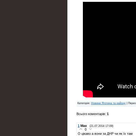
Категорія
:
Новини Яготина та району
|
Перег
Всього коментарів
:
1
1
Max
(21.07.2014 17:09)
0
О цікаво а вони за ДНР чи як їх там