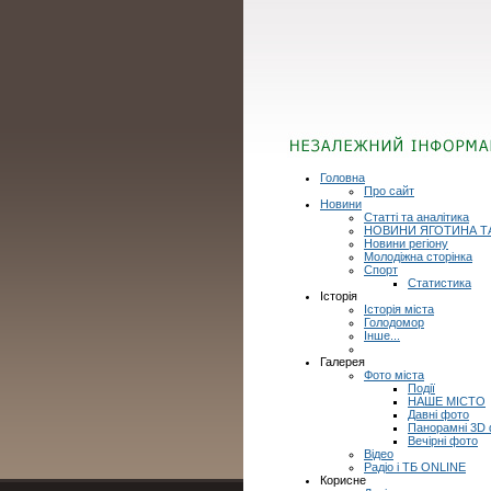
Головна
Про сайт
Новини
Статті та аналітика
НОВИНИ ЯГОТИНА Т
Новини регіону
Молодіжна сторінка
Спорт
Статистика
Історія
Історія міста
Голодомор
Інше...
Галерея
Фото міста
Події
НАШЕ МІСТО
Давні фото
Панорамні 3D
Вечірні фото
Відео
Радіо і ТБ ONLINE
Корисне