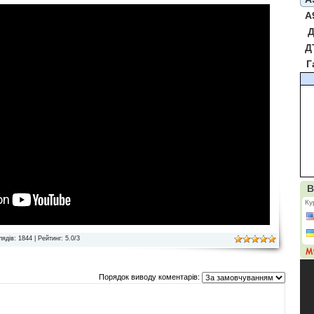
A
Д
Д
Г
лядів
: 1844 |
Рейтинг
:
5.0
/
3
Порядок виводу коментарів: