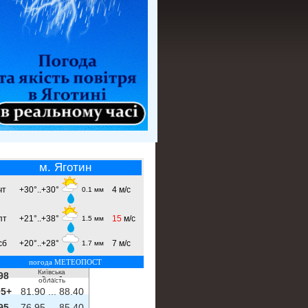
м. Яготин
чт
+30°..+30°
4 м/с
0.1 мм
пт
+21°..+38°
15
м/с
1.5 мм
сб
+20°..+28°
7 м/с
1.7 мм
погода МЕТЕОПОСТ
Київська
98
- ...
-
область
5+
81.90 ...
88.40
95
76.95 ...
85.40