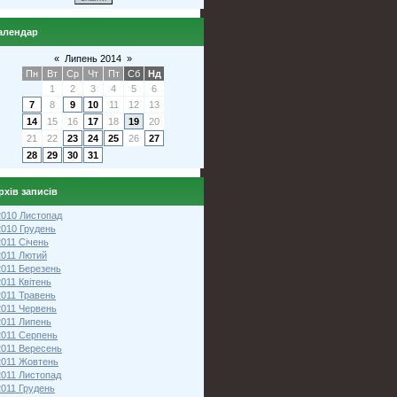
алендар
«
Липень 2014
»
Пн
Вт
Ср
Чт
Пт
Сб
Нд
1
2
3
4
5
6
7
8
9
10
11
12
13
14
15
16
17
18
19
20
21
22
23
24
25
26
27
28
29
30
31
рхів записів
2010 Листопад
2010 Грудень
2011 Січень
2011 Лютий
2011 Березень
2011 Квітень
2011 Травень
2011 Червень
2011 Липень
2011 Серпень
2011 Вересень
2011 Жовтень
2011 Листопад
2011 Грудень