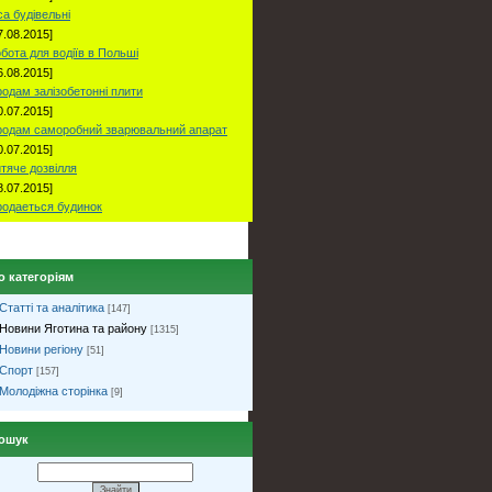
са будівельні
7.08.2015]
бота для водіїв в Польші
6.08.2015]
одам залізобетонні плити
0.07.2015]
одам саморобний зварювальний апарат
0.07.2015]
тяче дозвілля
8.07.2015]
одаеться будинок
о категоріям
Статті та аналітика
[147]
Новини Яготина та району
[1315]
Новини регіону
[51]
Спорт
[157]
Молодіжна сторінка
[9]
ошук