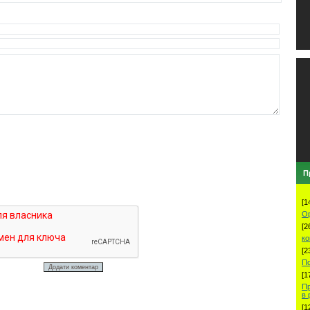
П
[1
О
[2
ко
[2
По
[1
Пр
в
[1