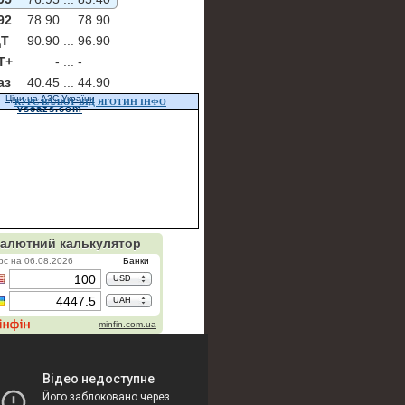
92
78.90 ...
78.90
Т
90.90 ...
96.90
Т+
- ...
-
аз
40.45 ...
44.90
Ціни на АЗС України
КУРС ВАЛЮТ ВІД ЯГОТИН ІНФО
vseazs.com