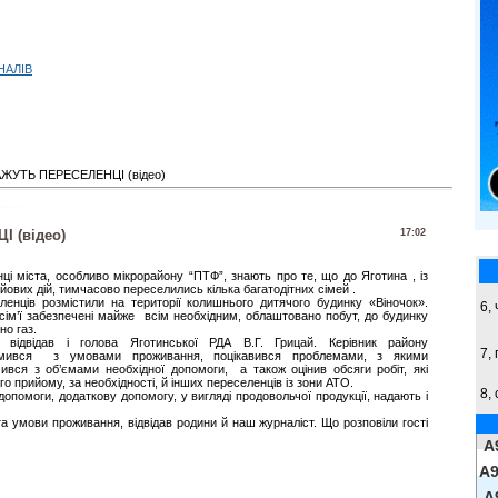
НАЛІВ
ЖУТЬ ПЕРЕСЕЛЕНЦІ (відео)
 (відео)
17:02
ці міста, особливо мікрорайону “ПТФ”, знають про те, що до Яготина , із
йових дій, тимчасово переселились кілька багатодітних сімей .
ленців розмістили на території колишнього дитячого будинку «Віночок».
6, 
 сім’ї забезпечені майже всім необхідним, облаштовано побут, до будинку
но газ.
 відвідав і голова Яготинської РДА В.Г. Грицай. Керівник району
7, 
омився з умовами проживання, поцікавився проблемами, з якими
ачився з об’ємами необхідної допомоги, а також оцінив обсяги робіт, які
 прийому, за необхідності, й інших переселенців із зони АТО.
8,
помоги, додаткову допомогу, у вигляді продовольчої продукції, надають і
а умови проживання, відвідав родини й наш журналіст. Що розповіли гості
A
A9
A