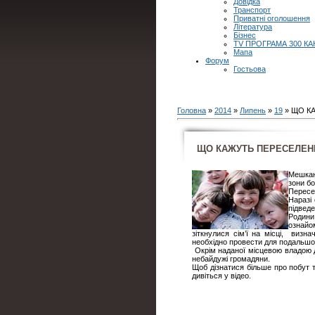
Довідка
Транспорт
Приватні оголошення
Література
Бізнес
TV ПРОГРАМА 300 КА
Мапа
Форум
Гостьова
Головна
»
2014
»
Липень
»
19
» ЩО КА
ЩО КАЖУТЬ ПЕРЕСЕЛЕНЦІ
Мешкан
зони бо
Пересе
Наразі
підведе
Родини
ознай
зіткнулися сім’ї на місці, визн
необхідно провести для подальшого
Окрім наданої місцевою владою до
небайдужі громадяни.
Щоб дізнатися більше про побут т
дивіться у відео.