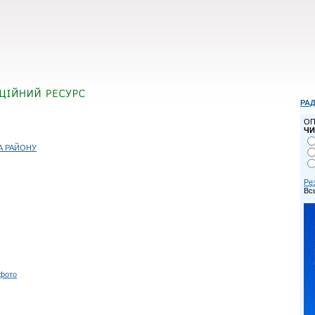
РАД
ОП
ЧИ
А РАЙОНУ
Ре
Всь
 фото