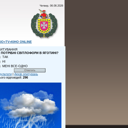
Четвер, 06.08.2026
ІО+TV+КІНО ONLINE
ИТУВАННЯ
 ПОТРІБНІ СВІТЛОФОРИ В ЯГОТИНІ?
ТАК
НІ
МЕНІ ВСЕ-ОДНО
зультати
|
Архів опитувань
ого відповідей:
296