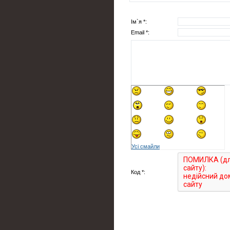
Ім`я *:
Email *:
Усі смайли
Код *: