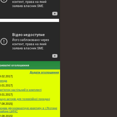
риватні оголошення
Додати оголошення
4.02.2017]
ренда
6.01.2017]
мп'ютер настільний в комплекті
3.01.2017]
шук акторів для телевізійної передачі
7.08.2015]
одам двухкомнатную квартиру в г.Яготине
 районе ЦИНС
2.08.2015]