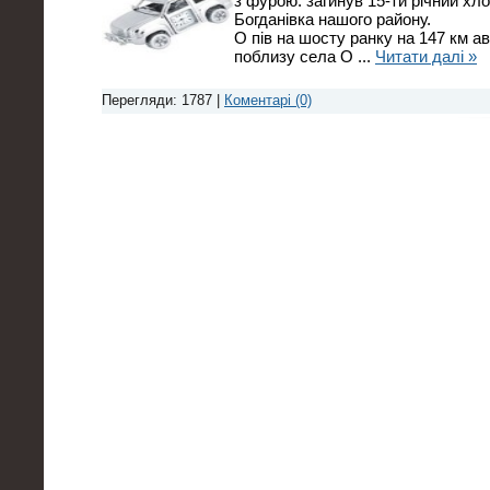
з фурою: загинув 15-ти річний х
Богданівка нашого району.
О пів на шосту ранку на 147 км а
поблизу села О
...
Читати далі »
Перегляди: 1787 |
Коментарі (0)