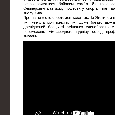
почав займатися бойовим самбо. Як каже са
Семперович дав йому поштовх у спорті, і він піш
знову Київ…
Про наше місто спортсмен каже так: "Із Яготином п
тут минула моя юність, тут дуже багато дру-зі
досвідчений боєць зі змішаних єдиноборств М
переможець міжнародного турніру серед профе
змагань.