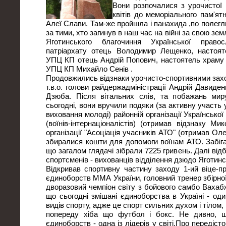
Вони розпочалися з урочистої 
квітів до меморіального пам'я
Алеї Слави. Там-же пройшла і панахида ,по полеглих
за тими, хто загинув в наш час на війні за свою зе
Яготинського благочиння Української правос
патріархату отець Володимир Лещенко, настоят
УПЦ КП отець Андрій Попович, настоятель храму 
УПЦ КП Михайло Сенів .
Продовжились відзнаки урочисто-спортивними захо
т.в.о. голови райдержадміністрації Андрій Давиден
Дзюба. Після вітальних слів, та побажань ми
сьогодні, вони вручили подяки (за активну участь 
виховання молоді) районній організації Української
(воїнів-інтернаціоналістів) (отримав відзнаку М
організації "Асоціація учасників АТО" (отримав О
збиралися кошти для допомоги воїнам АТО. Забіга
що загалом глядачі зібрали 7225 гривень. Далі від
спортсменів - вихованців відділення дзюдо Яготи
Відкривав спортивну частину заходу 1-ий віце-п
єдиноборств ММА України, головний тренер збірної 
дворазовий чемпіон світу з бойового самбо Вахаб
що сьогодні змішані єдиноборства в Україні - од
видів спорту, адже це спорт сильних духом і тілом,
попереду хіба що футбол і бокс. Не дивно, щ
єдиноборств - одна із лідерів у світі.Про передісто