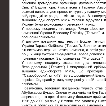
районної громадської організації духовно-спорти
Світла" Вадим Горя. Якось вони з Гасаном Азізов
розмові виникла ідея провести турнір у нашому міст
райдержадміністрація, і міська рада. А напере
змішаних єдиноборств ММА України відбулася п
Україну було анонсовано яготинський турнір.
У першому поєдинку яготинець Роман Шерстюк (
чемпіонові України Ярославу Пліскіну ("Гермес", м.
больовим прийомом.
У другому поєдинку наш земляк Богдан Телиця (
України Тараса Олійника ("Гермес"). Зал так акт
він витримав перший натиск чемпіона, а потім уже
боці. У кінці зустрічі секундантам Тараса довелося
припинити поєдинок. Зал скандував: "Молодець!"
У третьому поєдинку змагалися два киянина
Левандовський ("Гермес") і минулорічний срібний
змішаних єдиноборств ММА, що проходив 
("Самооборона", м. Київ). Більш досвідчений Ельнур 
версією Федерації у минулому році у своїй ваговій
прийомом.
І безумовно, головним поєдинком турніру став 
Абубакаром Дукарі. Спочатку активнішим був Гасан
африканець, та врешті перемогу больовим прийомо
1996 до 2000 рік жив у Яготині, тренувався у Вік
участь в обласних та всеукраїнських змаганнях. 