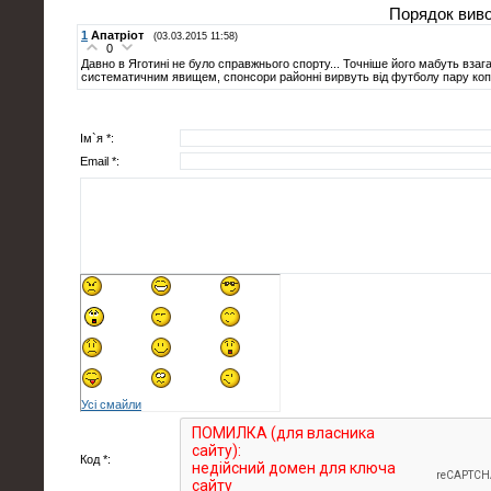
Порядок виво
1
Апатріот
(03.03.2015 11:58)
0
Давно в Яготині не було справжнього спорту... Точніше його мабуть взага
систематичним явищем, спонсори районні вирвуть від футболу пару копі
Ім`я *:
Email *:
Усі смайли
Код *: