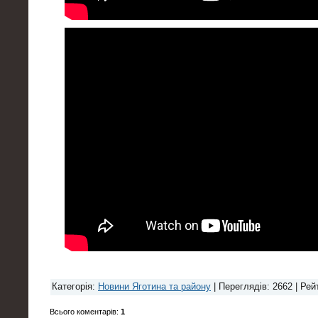
Категорія
:
Новини Яготина та району
|
Переглядів
: 2662 |
Рей
Всього коментарів
:
1