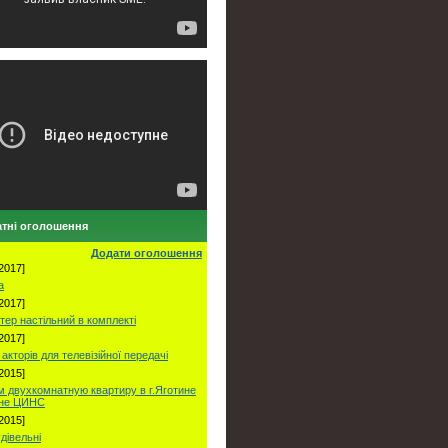
тні оголошення
Додати оголошення
2017]
а
2017]
тер настільний в комплекті
2017]
акторів для телевізійної передачі
2015]
 двухкомнатную квартиру в г.Яготине
оне ЦИНС
2015]
удівельні