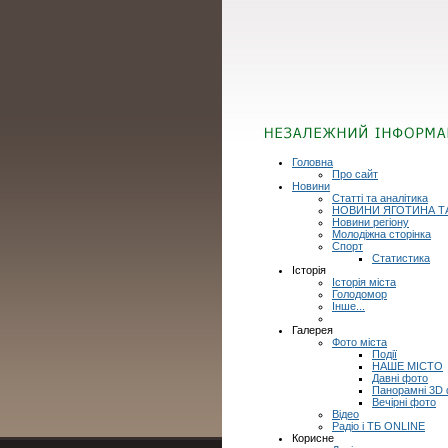
Головна
Про сайт
Новини
Статті та аналітика
НОВИНИ ЯГОТИНА Т
Новини регіону
Молодіжна сторінка
Спорт
Статистика
Історія
Історія міста
Голодомор
Інше...
Галерея
Фото міста
Події
НАШЕ МІСТО
Давні фото
Панорамні 3D
Вечірні фото
Відео
Радіо і ТБ ONLINE
Корисне