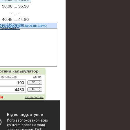
90.90 ...
95.90
- ...
-
40.45 ...
44.90
и на АЗС України
УРС ВАЛЮТ ВІД ЯГОТИН ІНФО
vseazs.com