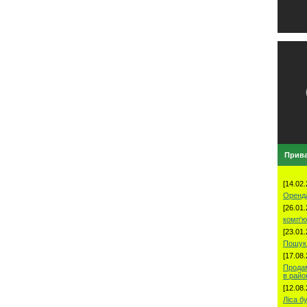
Прива
[14.02.
Оренд
[26.01.
комп'ю
[23.01.
Пошук 
[17.08.
Продам
в рай
[12.08.
Ліса б