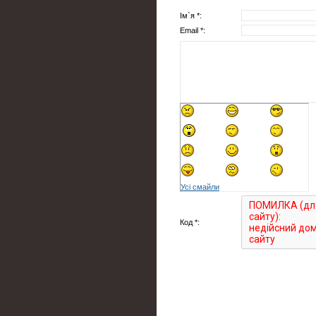
Ім`я *:
Email *:
Усі смайли
Код *: