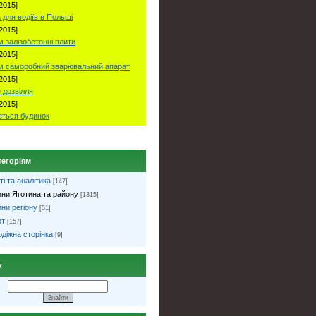
2015]
 для водіїв в Польші
2015]
 залізобетонні плити
2015]
м саморобний зварювальний апарат
2015]
 дозвілля
2015]
ться будинок
тегоріям
ті та аналітика
[147]
ни Яготина та району
[1315]
ни регіону
[51]
рт
[157]
діжна сторінка
[9]
к