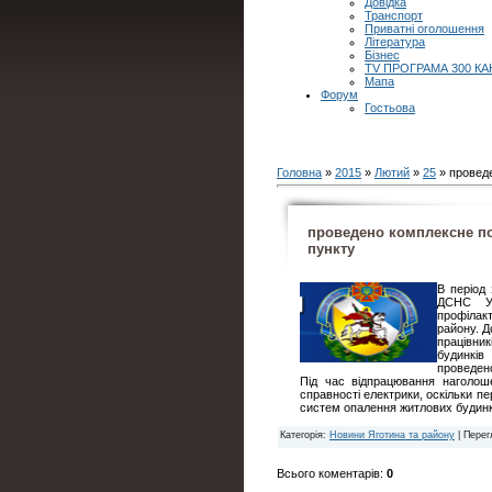
Довідка
Транспорт
Приватні оголошення
Література
Бізнес
TV ПРОГРАМА 300 КА
Мапа
Форум
Гостьова
Головна
»
2015
»
Лютий
»
25
» провед
проведено комплексне п
пункту
В період
ДСНС Ук
профілак
району. Д
працівник
будинків
проведено
Під час відпрацювання наголоше
справності електрики, оскільки п
систем опалення житлових будинк
Категорія
:
Новини Яготина та району
|
Перег
Всього коментарів
:
0