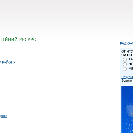
РАДІО+
ОПИТУ
ЧИ ПО
ТА
А РАЙОНУ
НІ
МЕ
Резуль
Всього 
 фото