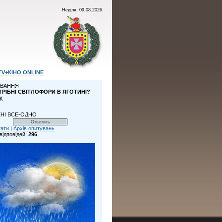
Неділя, 09.08.2026
TV+КІНО ONLINE
ВАННЯ
ТРІБНІ СВІТЛОФОРИ В ЯГОТИНІ?
К
НІ ВСЕ-ОДНО
тати
|
Архів опитувань
відповідей:
296