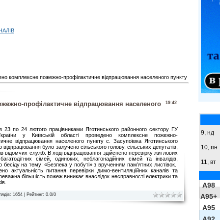
НАЛІВ
ено комплексне пожежно-профілактичне відпрацювання населеного пункту
ожежно-профілактичне відпрацювання населеного
19:42
 з 23 по 24 лютого працівниками Яготинського районного сектору ГУ
9,
нд
раїни у Київській області проведено комплексне пожежно-
тичне відпрацювання населеного пункту с. Засупоївка Яготинського
10, пн
о відпрацювання було залучено сільського голову, сільських депутатів,
ів відомчих служб. В ході відпрацювання здійснено перевірку житлових
 багатодітних сімей, одиноких, неблагонадійних сімей та інвалідів,
11, вт
 бесіду на тему: «Безпека у побуті» з врученням пам’ятних листівок.
но актуальність питання перевірки димо-вентиляційних каналів та
ереважна більшість пожеж виникає внаслідок несправності електрики та
ів.
A98
лядів
: 1654 |
Рейтинг
:
0.0
/
0
A95+
A95
A92