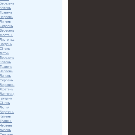
 Березень
Квітень
 Травень
 Червень
 Липень
 Серпень
 Вересень
 Жовтень
 Листопад
 Грудень
Січень
 Лютий
 Березень
Квітень
 Травень
 Червень
 Липень
 Серпень
 Вересень
 Жовтень
 Листопад
 Грудень
Січень
 Лютий
 Березень
Квітень
 Травень
 Червень
 Липень
 Серпень