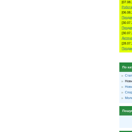
[07.08.
Робота
[06.08.
Продам
[30.07.
Прода
[30.07.
Дитяче
[28.07.
Продае
По ка
Стат
Нови
Нови
Спо
Моло
Пошу