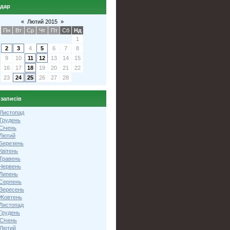
ндар
«
Лютий 2015
»
Пн
Вт
Ср
Чт
Пт
Сб
Нд
1
2
3
4
5
6
7
8
9
10
11
12
13
14
15
16
17
18
19
20
21
22
23
24
25
26
27
28
 записів
 Листопад
 Грудень
Січень
 Лютий
 Березень
Квітень
 Травень
 Червень
 Липень
 Серпень
 Вересень
 Жовтень
 Листопад
Грудень
Січень
 Лютий