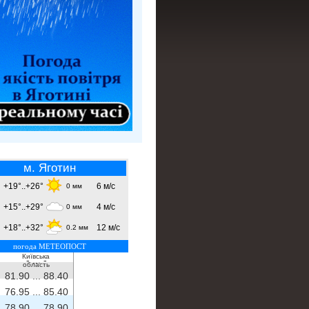
м. Яготин
+19°..+26°
6 м/с
0 мм
+15°..+29°
4 м/с
0 мм
+18°..+32°
12 м/с
0.2 мм
погода МЕТЕОПОСТ
Київська
- ...
-
область
81.90 ...
88.40
76.95 ...
85.40
78.90 ...
78.90