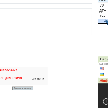
ДТ
ДТ+
Газ
Цін
К