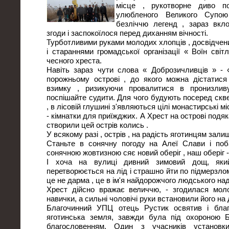
місце , рукотворне диво п
улюбленого Великого Супою
безліччю легенд , зараз вкло
згоди і заспокоїлося перед диханням вічності.
Турботливими руками молодих хлопців , досвідчен
і стараннями громадської організації « Воїн сві
чесного хреста.
Навіть зараз чути слова « Доброзичливців » - 
порожньому острові , до якого можна дістатися
взимку , ризикуючи провалитися в пронизли
поспішайте судити. Для чого будують посеред скв
, в лісовій глушині з'являються цілі монастирські м
- кімнатки для приїжджих. А Хрест на острові подя
створили цей острів колись .
У всякому разі , острів , на радість яготинцям зали
Станьте в сонячну погоду на Алеї Слави і поба
сонячною жовтизною сяє новий оберіг , наш оберіг -
І хоча на вулиці дивний зимовий дощ, яки
перетворюється на лід і страшно йти по підмерзлом
це не дарма , це в ім'я найдорожчого людського над
Хрест дійсно вражає величчю, - згодилася моло
навички, а сильні чоловічі руки встановили його на 
Благочинний УПЦ отець Рустик освятив і бла
яготинська земля, завжди була під охороною 
благословенням. Один з учасників установк