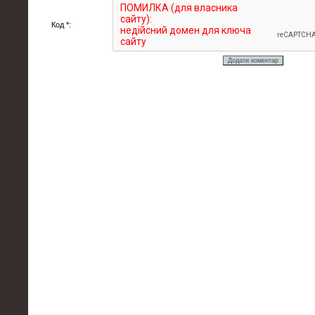
Код *: