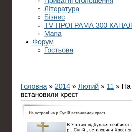
Приватні оголошення
Література
Бізнес
TV ПРОГРАМА 300 КАНАЛ
Мапа
Форум
Гостьова
Головна
»
2014
»
Лютий
»
11
» На 
встановили хрест
На острові на р Супій встановили хрест
В Яготині відбулася неабияка п
р . Супій , встановили Хрест зг