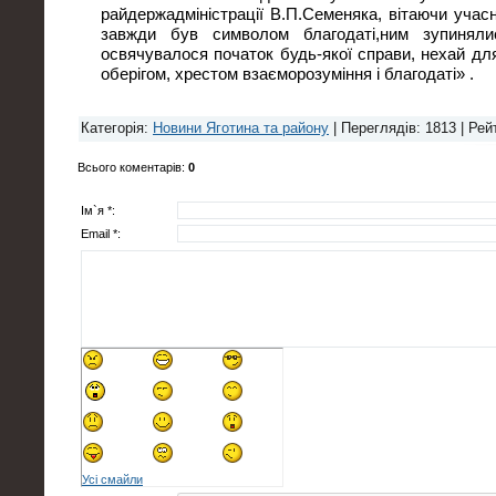
райдержадміністрації В.П.Семеняка, вітаючи учас
завжди був символом благодаті,ним зупиняли
освячувалося початок будь-якої справи, нехай дл
оберігом, хрестом взаєморозуміння і благодаті» .
Категорія
:
Новини Яготина та району
|
Переглядів
: 1813 |
Рей
Всього коментарів
:
0
Ім`я *:
Email *:
Усі смайли