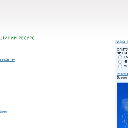
РАДІО+
ОПИТУ
ЧИ ПО
ТА
А РАЙОНУ
НІ
МЕ
Резуль
Всього 
 фото