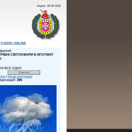
Неділя, 09.08.2026
TV+КІНО ONLINE
ВАННЯ
ТРІБНІ СВІТЛОФОРИ В ЯГОТИНІ?
К
НІ ВСЕ-ОДНО
тати
|
Архів опитувань
відповідей:
296