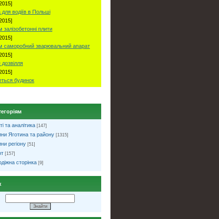
2015]
 для водіїв в Польші
2015]
 залізобетонні плити
2015]
м саморобний зварювальний апарат
2015]
 дозвілля
2015]
ться будинок
тегоріям
ті та аналітика
[147]
ни Яготина та району
[1315]
ни регіону
[51]
рт
[157]
діжна сторінка
[9]
к