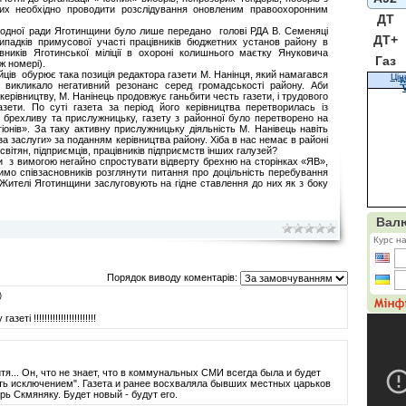
яких необхідно проводити розслідування оновленим правоохоронним
ДТ
одної ради Яготинщини було лише передано голові РДА В. Семеняці
ДТ+
падків примусової участі працівників бюджетних установ району в
вників Яготинської міліції в охороні колишнього маєтку Януковича
Газ
ж номері).
йців обурює така позиція редактора газети М. Нанінця, який намагався
Цін
К
о викликало негативний резонанс серед громадськості району. Аби
рівництву, М. Нанінець продовжує ганьбити честь газети, і трудового
азети. По суті газета за період його керівництва перетворилась із
в брехливу та прислужницьку, газету з районної було перетворено на
іонів». За таку активну прислужницьку діяльність М. Нанівець навіть
а заслуги» за поданням керівництва району. Хіба в нас немає в районі
вітян, підприємців, працівників підприємств інших галузей?
 з вимогою негайно спростувати відверту брехню на сторінках «ЯВ»,
мо співзасновників розглянути питання про доцільність перебування
 Жителі Яготинщини заслуговують на гідне ставлення до них як з боку
Порядок виводу коментарів:
)
 !!!!!!!!!!!!!!!!!!!!!!!
тя... Он, что не знает, что в коммунальных СМИ всегда была и будет
сть исключением". Газета и ранее восхваляла бывших местных царьков
рь Скмяняку. Будет новый - будут его.