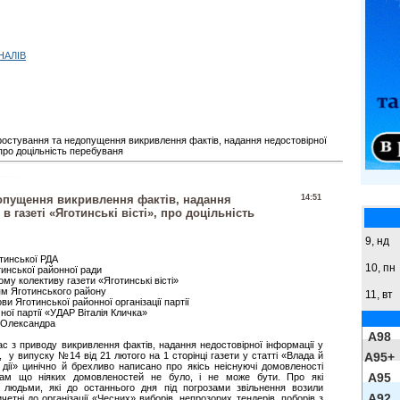
НАЛІВ
остування та недопущення викривлення фактів, надання недостовірної
, про доцільність перебуваня
опущення викривлення фактів, надання
14:51
в газеті «Яготинські вісті», про доцільність
9,
нд
тинської РДА
10, пн
инської районної ради
му колективу газети «Яготинcькі вісті»
м Яготинського району
11, вт
ови Яготинської районної організації партії
ної партії «УДАР Віталія Кличка»
 Олександра
A98
с з приводу викривлення фактів, надання недостовірної інформації у
A95+
а, у випуску №14 від 21 лютого на 1 сторінці газети у статті «Влада й
 дії» цинічно й брехливо написано про якісь неіснуючі домовленості
A95
вам що ніяких домовленостей не було, і не може бути. Про які
людьми, які до останнього дня під погрозами звільнення возили
A92
етні до організації «Чесних» виборів, непрозорих тендерів, поборів з