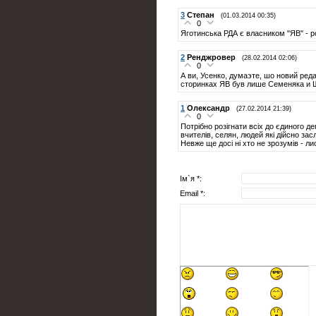
3
Степан
(01.03.2014 00:35)
0
Яготинська РДА є власником "ЯВ" - 
2
Ренджровер
(28.02.2014 02:06)
0
А ви, Усенко, думаэте, шо новий ред
сторинках ЯВ був лише Семеняка и Ш
1
Олександр
(27.02.2014 21:39)
0
Потрібно розігнати всіх до єдиного де
вчителів, селян, людей які дійсно зас
Невже ще досі ні хто не зрозумів - лис
Ім`я *:
Email *: