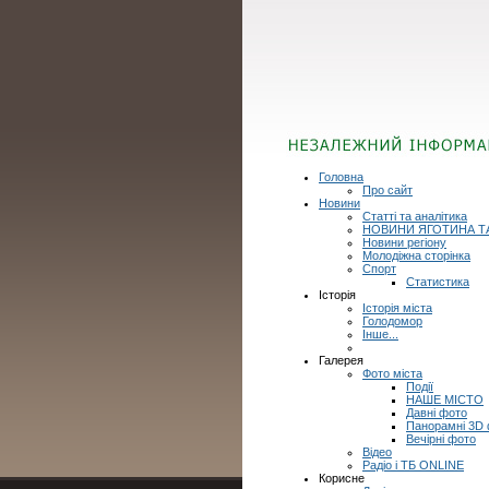
Головна
Про сайт
Новини
Статті та аналітика
НОВИНИ ЯГОТИНА Т
Новини регіону
Молодіжна сторінка
Спорт
Статистика
Історія
Історія міста
Голодомор
Інше...
Галерея
Фото міста
Події
НАШЕ МІСТО
Давні фото
Панорамні 3D
Вечірні фото
Відео
Радіо і ТБ ONLINE
Корисне