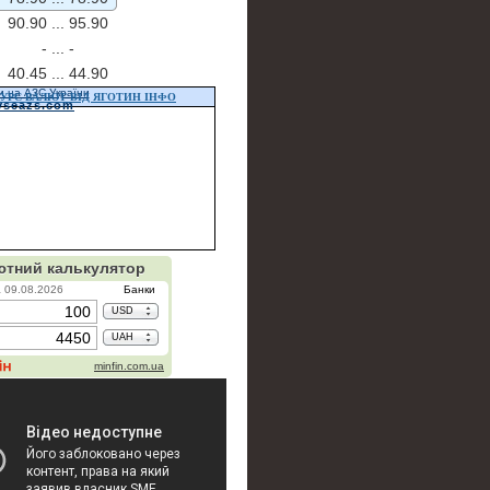
90.90 ...
95.90
- ...
-
40.45 ...
44.90
и на АЗС України
УРС ВАЛЮТ ВІД ЯГОТИН ІНФО
vseazs.com