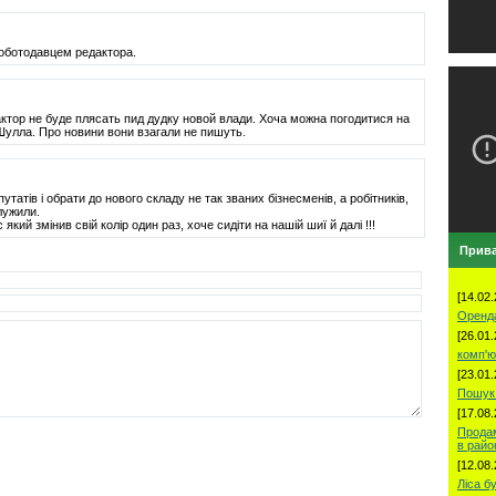
роботодавцем редактора.
актор не буде плясать пид дудку новой влади. Хоча можна погодитися на
улла. Про новини вони взагали не пишуть.
путатів і обрати до нового складу не так званих бізнесменів, а робітників,
лужили.
 який змінив свій колір один раз, хоче сидіти на нашій шиї й далі !!!
Прива
[14.02.
Оренд
[26.01.
комп'ю
[23.01.
Пошук 
[17.08.
Продам
в рай
[12.08.
Ліса б