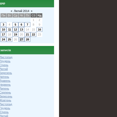
ндар
«
Лютий 2014
»
Пн
Вт
Ср
Чт
Пт
Сб
Нд
1
2
3
4
5
6
7
8
9
10
11
12
13
14
15
16
17
18
19
20
21
22
23
24
25
26
27
28
 записів
 Листопад
 Грудень
Січень
 Лютий
 Березень
Квітень
 Травень
 Червень
 Липень
 Серпень
 Вересень
 Жовтень
 Листопад
Грудень
Січень
 Лютий