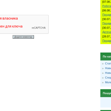
[07.08.
Робота
[06.08.
Продам
[30.07.
Прода
[30.07.
Дитяче
[28.07.
Продае
По ка
Стат
Нови
Нови
Спо
Моло
Пошу