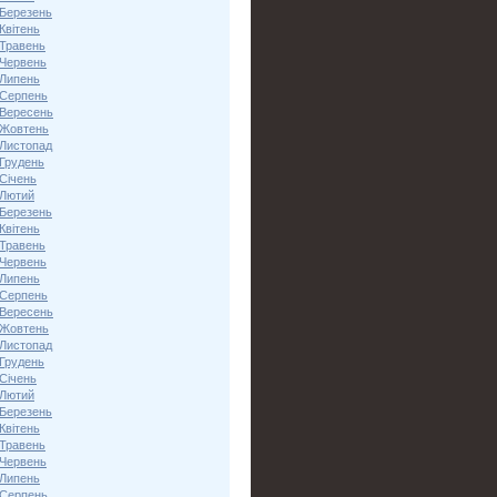
 Березень
Квітень
 Травень
 Червень
 Липень
 Серпень
 Вересень
 Жовтень
 Листопад
 Грудень
Січень
 Лютий
 Березень
Квітень
 Травень
 Червень
 Липень
 Серпень
 Вересень
 Жовтень
 Листопад
 Грудень
Січень
 Лютий
 Березень
Квітень
 Травень
 Червень
 Липень
 Серпень