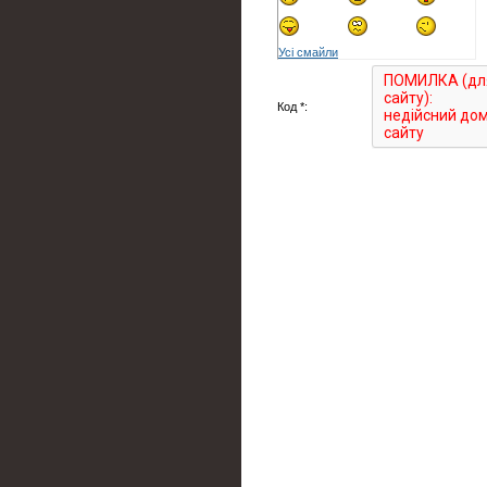
Усі смайли
Код *: