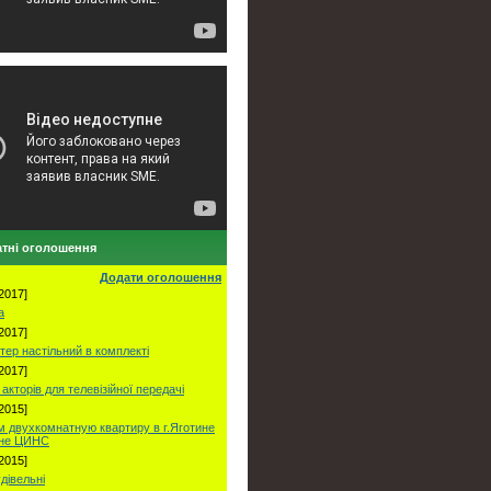
тні оголошення
Додати оголошення
2017]
а
2017]
тер настільний в комплекті
2017]
акторів для телевізійної передачі
2015]
 двухкомнатную квартиру в г.Яготине
оне ЦИНС
2015]
удівельні