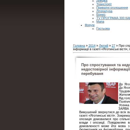
Довідка
Транспорт
Приватні оголошення
Література
Бізнес
TV ПРОГРАМА 300 КА
Мапа
Форум
Гостьова
Головна
»
2014
»
Лютий
»
27
» Про спр
інформації в газеті «Яготинські вісті»
Про спростування та нед
недостовірної інформації 
перебуваня
До Яго
До Ягот
Трудово
Жителя
Від гол
Політич
Усенка
ЗАЯВА
Вимушений звернутися до всіх ва
газеті «Яготинські вісті». Зокрем
опозиція домовилися про спільні
влади і опозиції. Повідомляю 
домовленості може йти мова з 
бюджетників на Антимайдани, прич