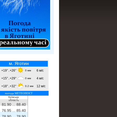
м. Яготин
+19°..+26°
6 м/с
0 мм
+15°..+29°
4 м/с
0 мм
+18°..+32°
12 м/с
0.2 мм
погода МЕТЕОПОСТ
Київська
- ...
-
область
81.90 ...
88.40
76.95 ...
85.40
78.90 ...
78.90