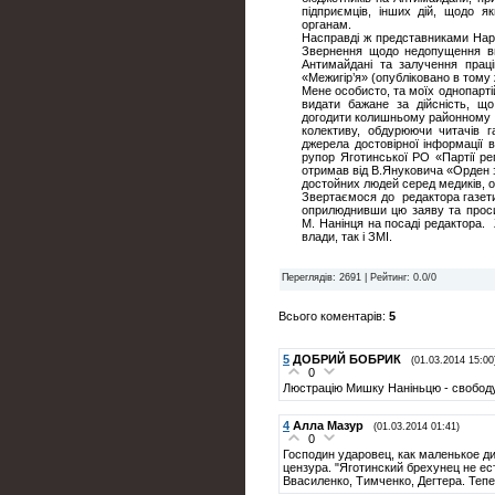
підприємців, інших дій, щодо 
органам.
Насправді ж представниками Нар
Звернення щодо недопущення ви
Антимайдані та залучення праці
«Межигір’я» (опубліковано в тому 
Мене особисто, та моїх однопарті
видати бажане за дійсність, щ
догодити колишньому районному ке
колективу, обдурюючи читачів г
джерела достовірної інформації 
рупор Яготинської РО «Партії рег
отримав від В.Януковича «Орден з
достойних людей серед медиків, ос
Звертаємося до редактора газети
оприлюднивши цю заяву та проси
М. Нанінця на посаді редактора.
влади, так і ЗМІ.
Переглядів
: 2691 |
Рейтинг
:
0.0
/
0
Всього коментарів
:
5
5
ДОБРИЙ БОБРИК
(01.03.2014 15:00
0
Люстрацію Мишку Наніньцю - свободу газеті
4
Алла Мазур
(01.03.2014 01:41)
0
Господин ударовец, как маленькое ди
цензура. "Яготинский брехунец не е
Ввасиленко, Тимченко, Дегтера. Тепе