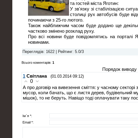
та гостей міста Яготин:
У зв'язку зі стабілізацією ситуац
столиці рух автобусів буде ві
починаючи з 25-го лютого.
Також найближчим часом буде додано ще декільк
частково змінено розклад руху.
Про всі новини буде повідомлятись на порталі Я
новинами.
Переглядів
: 1622 |
Рейтинг
:
5.0
/
3
Всього коментарів
:
1
Порядок виводу 
1
Світлана
(01.03.2014 09:12)
0
А про договір на вивезення сміття: у часному секторі
мусор, коли бачать, що є листя дерев, будівельний му
мішок), то не беруть. Навіщо тоді оплачувати таку по
Ім`я *:
Email *: