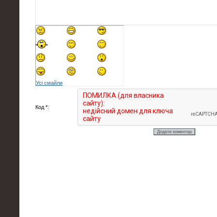
Усі смайли
Код *: