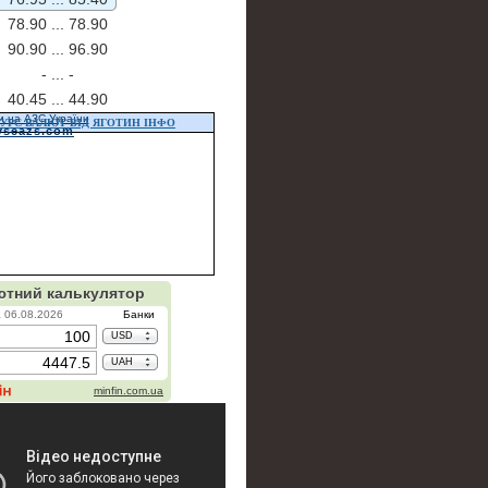
78.90 ...
78.90
90.90 ...
96.90
- ...
-
40.45 ...
44.90
и на АЗС України
УРС ВАЛЮТ ВІД ЯГОТИН ІНФО
vseazs.com