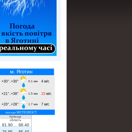
м. Яготин
+30°..+30°
4 м/с
0.1 мм
+21°..+38°
15
м/с
1.5 мм
+20°..+28°
7 м/с
1.7 мм
погода МЕТЕОПОСТ
Київська
- ...
-
область
81.90 ...
88.40
76.95 ...
85.40