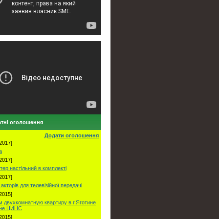
тні оголошення
Додати оголошення
2017]
а
2017]
тер настільний в комплекті
2017]
акторів для телевізійної передачі
2015]
 двухкомнатную квартиру в г.Яготине
оне ЦИНС
2015]