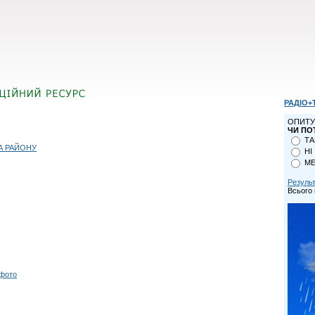
РАДІО+
ОПИТУ
ЧИ ПО
ТА
А РАЙОНУ
НІ
МЕ
Резуль
Всього 
 фото