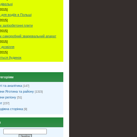
удівельні
2015]
 для водіїв в Польші
2015]
 залізобетонні плити
2015]
м саморобний зварювальний апарат
2015]
 дозвілля
2015]
ться будинок
тегоріям
ті та аналітика
[147]
ни Яготина та району
[1315]
ни регіону
[51]
рт
[157]
діжна сторінка
[9]
к