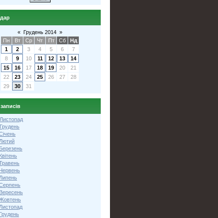
ндар
«
Грудень 2014
»
Пн
Вт
Ср
Чт
Пт
Сб
Нд
1
2
3
4
5
6
7
8
9
10
11
12
13
14
15
16
17
18
19
20
21
22
23
24
25
26
27
28
29
30
31
 записів
 Листопад
 Грудень
Січень
 Лютий
 Березень
Квітень
 Травень
 Червень
 Липень
 Серпень
 Вересень
 Жовтень
 Листопад
Грудень