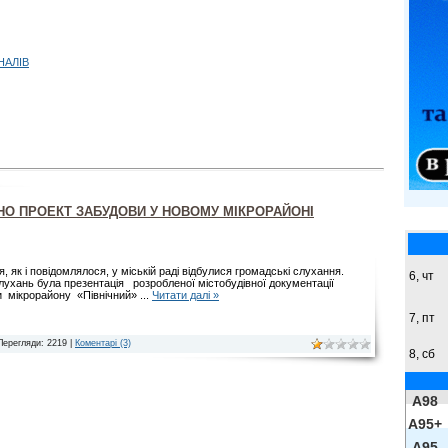
НАЛІВ
О ПРОЕКТ ЗАБУДОВИ У НОВОМУ МІКРОРАЙОНІ
я, як і повідомлялося, у міській раді відбулися громадські слухання.
6, чт
ухань була презентація розробленої містобудівної документації
и мікрорайону «Північний»
...
Читати далі »
7, пт
Перегляди: 2219 |
Коментарі (3)
8,
сб
A98
A95+
A95