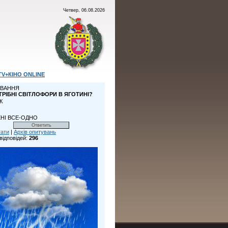
Четвер, 06.08.2026
TV+КІНО ONLINE
ВАННЯ
ТРІБНІ СВІТЛОФОРИ В ЯГОТИНІ?
К
НІ ВСЕ-ОДНО
тати
|
Архів опитувань
відповідей:
296