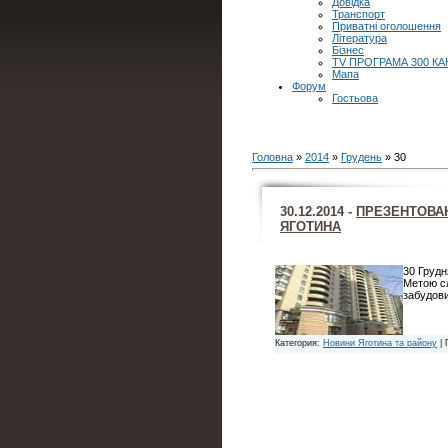
Довідка
Транспорт
Приватні оголошення
Література
Бізнес
TV ПРОГРАМА 300 КА
Мапа
Форум
Гостьова
Головна
»
2014
»
Грудень
»
30
30.12.2014 -
ПРЕЗЕНТОВАН
ЯГОТИНА
30 Грудн
Метою сл
забудов
Категория:
Новини Яготина та району
| 