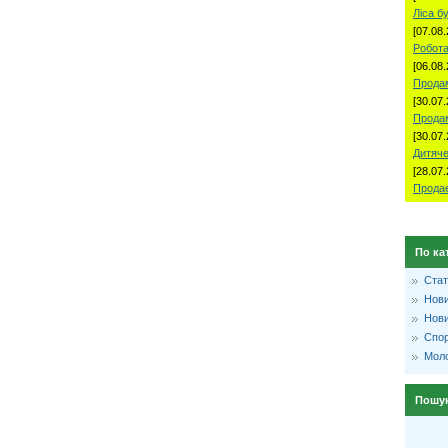
Ліса б
[07.08.
Робота
[06.08.
Продам
[30.07.
Прода
[30.07.
Дитяче
[28.07.
Продае
По ка
Стат
Нови
Нови
Спо
Моло
Пошу