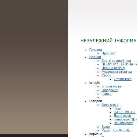
Головна
Про сайт
Новини
Статті та аналітика
НОВИНИ ЯГОТИНА Т
Новини регіону
Молодіжна сторінка
Спорт
Статистика
Історія
Історія міста
Голодомор
Інше...
Галерея
Фото міста
Події
НАШЕ МІСТО
Давні фото
Панорамні 3D
Вечірні фото
Відео
Радіо і ТБ ONLINE
Корисне