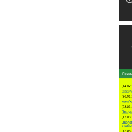
Прива
[14.02.
Оренд
[26.01.
комп'ю
[23.01.
Пошук 
[17.08.
Продам
в рай
[12.08.