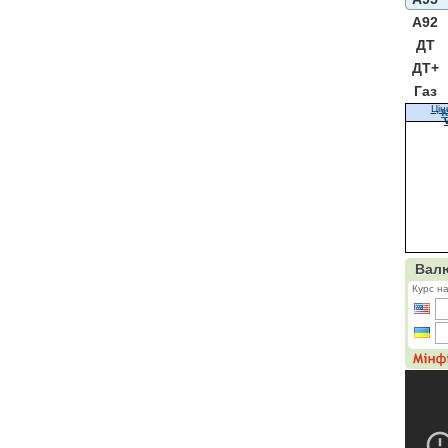
A92
ДТ
ДТ+
Газ
Цін
К