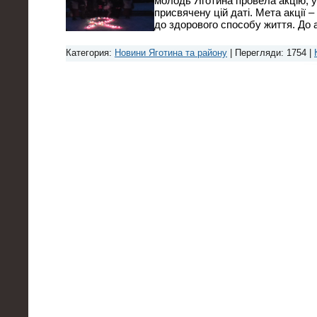
молодь Яготина провела акцію, 
присвячену цій даті. Мета акції 
до здорового способу життя. До а
Категория:
Новини Яготина та району
| Перегляди: 1754 |