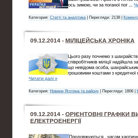
ось зимою, чи за поганої пог
...
Ч
Категория:
Статті та аналітика
| Перегляди: 2138 |
Комента
09.12.2014 -
МІЛІЦЕЙСЬКА ХРОНІКА
Цього разу почнемо з шахрайств
співробітників міліції надійшла з
що невідома особа, шахрайськи
грошовими коштами з кредитної 
Читати далі »
Категория:
Новини Яготина та району
| Перегляди: 1806 |
09.12.2014 -
ОРІЄНТОВНІ ГРАФІКИ 
ЕЛЕКТРОЕНЕРГІЇ
Продовжуються , часом хаотичн