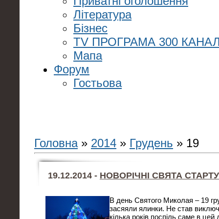
Приватні оголошення
Література
Бізнес
TV ПРОГРАМА 300 КАНАЛ
Мапа
Форум
Гостьова
Головна
»
2014
»
Грудень
»
19
19.12.2014 -
НОВОРІЧНІ СВЯТА СТАРТ
В день Святого Миколая – 19 груд
засяяли ялинки. Не став виключ
кілька років поспіль саме в цей