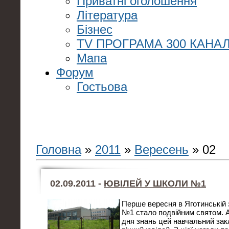
Приватні оголошення
Література
Бізнес
TV ПРОГРАМА 300 КАНАЛ
Мапа
Форум
Гостьова
Головна
»
2011
»
Вересень
»
02
02.09.2011 -
ЮВІЛЕЙ У ШКОЛИ №1
Перше вересня в Яготинській 
№1 стало подвійним святом. А
дня знань цей навчальний закл