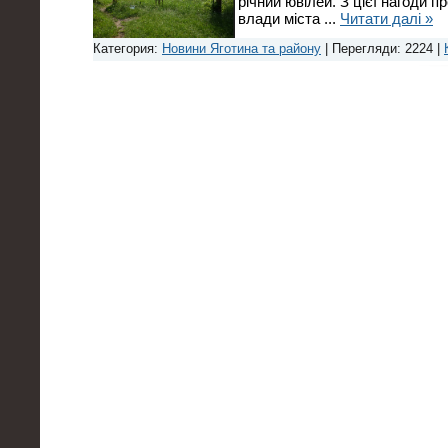
річний ювілей. З цієї нагоди п
влади міста
...
Читати далі »
Категория:
Новини Яготина та району
| Перегляди: 2224 |