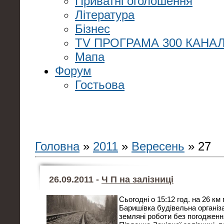
Приватні оголошення
Література
Бізнес
TV ПРОГРАМА 300 КАНАЛ
Мапа
Форум
Гостьова
Головна
»
2011
»
Вересень
»
27
26.09.2011 -
Ч П на залізниці
Сьогодні о 15:12 год. на 26 км
Баришівка будівельна органі
земляні роботи без погодженн