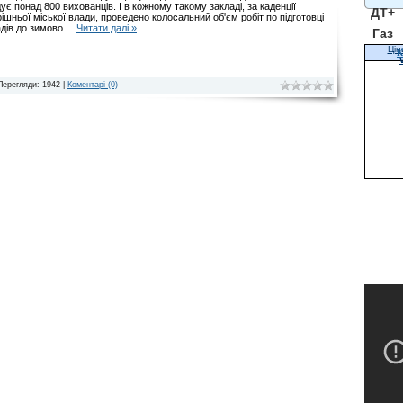
дує понад 800 вихованців. І в кожному такому закладі, за каденції
ДТ+
ішньої міської влади, проведено колосальний об'єм робіт по підготовці
адів до зимово
...
Читати далі »
Газ
Цін
К
Перегляди: 1942 |
Коментарі (0)