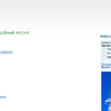
РАДІО+
ОПИТУ
ЧИ ПО
ТА
А РАЙОНУ
НІ
МЕ
Резуль
Всього 
 фото