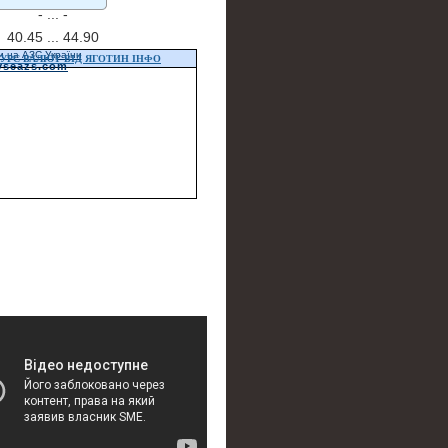
- ...
-
40.45 ...
44.90
и на АЗС України
УРС ВАЛЮТ ВІД ЯГОТИН ІНФО
vseazs.com