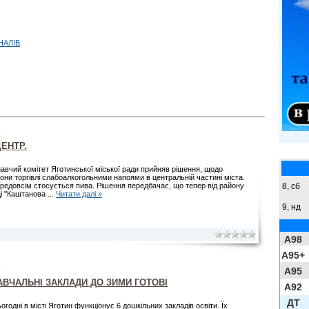
НАЛІВ
ЦЕНТР.
авчий комітет Яготинської міської ради прийняв рішення, щодо
они торгівлі слабоалкогольними напоями в центральній частині міста.
8,
сб
редовсім стосується пива. Рішення передбачає, що тепер від району
і "Каштанова
...
Читати далі »
9,
нд
A98
A95+
A95
АВЧАЛЬНІ ЗАКЛАДИ ДО ЗИМИ ГОТОВІ
A92
ДТ
огодні в місті Яготин функціонує 6 дошкільних закладів освіти. Їх