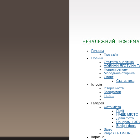
Головна
Про сайт
Новини
Статті та аналітика
НОВИНИ ЯГОТИНА Т
Новини регіону
Молодіжна сторінка
Спорт
Статистика
Історія
Історія міста
Голодомор
Інше...
Галерея
Фото міста
Події
НАШЕ МІСТО
Давні фото
Панорамні 3D
Вечірні фото
Відео
Радіо і ТБ ONLINE
Корисне