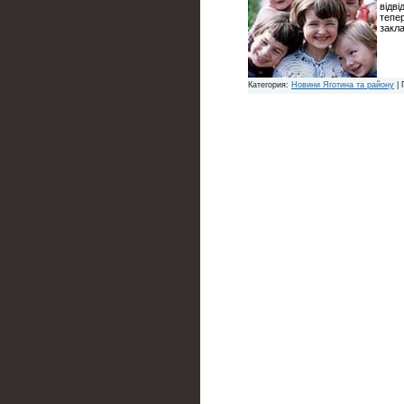
відві
тепер
закл
Категория:
Новини Яготина та району
| 