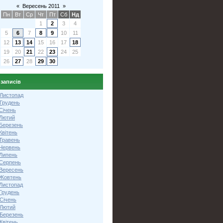
«
Вересень 2011
»
Пн
Вт
Ср
Чт
Пт
Сб
Нд
1
2
3
4
5
6
7
8
9
10
11
12
13
14
15
16
17
18
19
20
21
22
23
24
25
26
27
28
29
30
 записів
 Листопад
 Грудень
Січень
 Лютий
 Березень
Квітень
 Травень
 Червень
 Липень
 Серпень
 Вересень
 Жовтень
 Листопад
Грудень
Січень
 Лютий
 Березень
Квітень