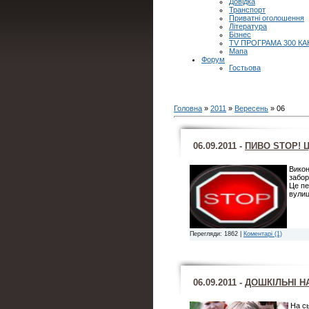
Довідка
Транспорт
Приватні оголошення
Література
Бізнес
TV ПРОГРАМА 300 КА
Мапа
Форум
Гостьова
Головна
»
2011
»
Вересень
»
06
06.09.2011 -
ПИВО STOP! 
Викон
забор
Це пе
вулиц
Перегляди: 1862 |
Коментарі (1)
06.09.2011 -
ДОШКІЛЬНІ Н
На сь