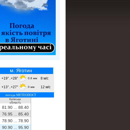
м. Яготин
+19°..+28°
8 м/с
0.6 мм
+13°..+27°
12 м/с
0 мм
погода МЕТЕОПОСТ
Київська
- ...
-
область
81.90 ...
88.40
76.95 ...
85.40
78.90 ...
78.90
90.90 ...
95.90