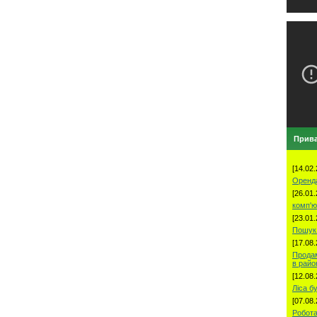
Прива
[14.02.
Оренд
[26.01.
комп'ю
[23.01.
Пошук 
[17.08.
Продам
в рай
[12.08.
Ліса б
[07.08.
Робота