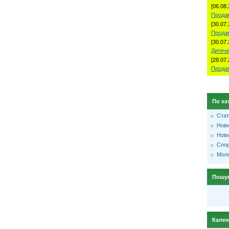
[06.08.
Продам
[30.07.
Прода
[30.07.
Дитяче
[28.07.
Продае
По ка
Стат
Нови
Нови
Спо
Моло
Пошу
Кале