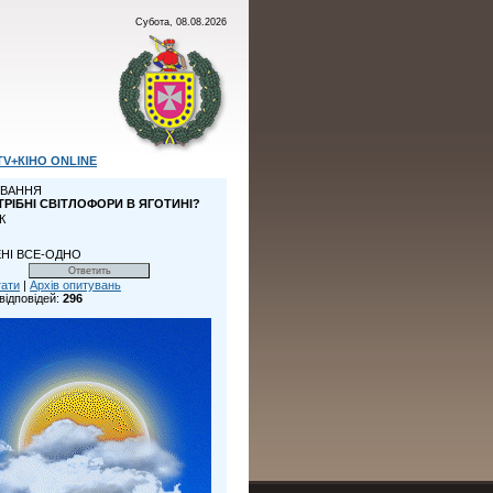
Субота, 08.08.2026
TV+КІНО ONLINE
ВАННЯ
ТРІБНІ СВІТЛОФОРИ В ЯГОТИНІ?
К
НІ ВСЕ-ОДНО
тати
|
Архів опитувань
відповідей:
296