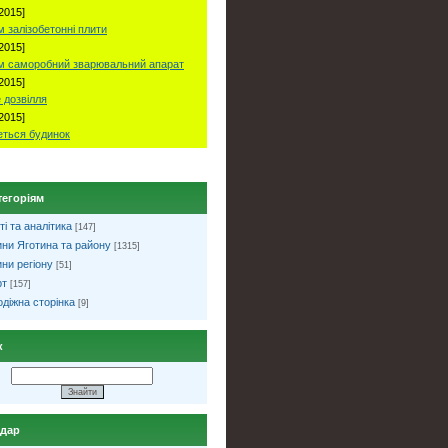
2015]
 залізобетонні плити
2015]
м саморобний зварювальний апарат
2015]
 дозвілля
2015]
ться будинок
тегоріям
ті та аналітика
[147]
ни Яготина та району
[1315]
ни регіону
[51]
рт
[157]
діжна сторінка
[9]
к
ндар