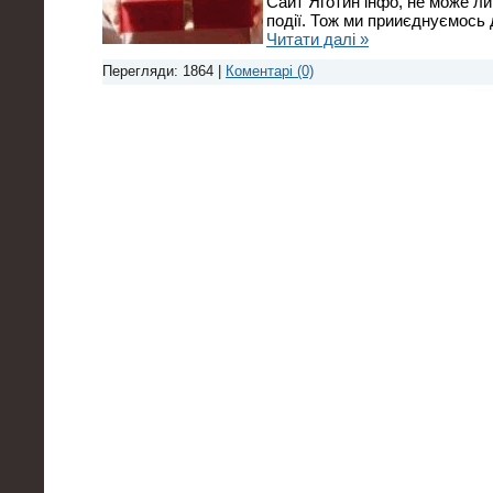
Сайт Яготин інфо, не може ли
події. Тож ми прииєднуємось 
Читати далі »
Перегляди: 1864 |
Коментарі (0)