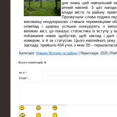
дня знань цей навчальний за
річний ювілей. З цієї нагоди
влади міста та району приві
Прозвучали слова подяки педа
вихованці неодноразово ставали переможцями об
олімпіад і щороку успішно конкурують з випуск
великих міст, це показує статистика їх вступу у в
побажання нових здобутків, щоб заклад і дал
номером, а й за статусом. Цього ювілейного року
закладу прийшло 434 учні, з яких 50 – першокласн
Категорія
:
Новини Яготина та району
|
Переглядів
: 2225 |
Рей
Всього коментарів
:
0
Ім`я *:
Email *: