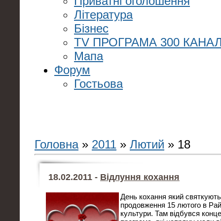
Приватні оголошення
Література
Бізнес
TV ПРОГРАМА 300 КАНАЛ
Мапа
Форум
Гостьова
Головна
»
2011
»
Лютий
»
18
18.02.2011 -
Відлуння кохання
День кохання який святкують
продовження 15 лютого в Ра
культури. Там відбувся конце