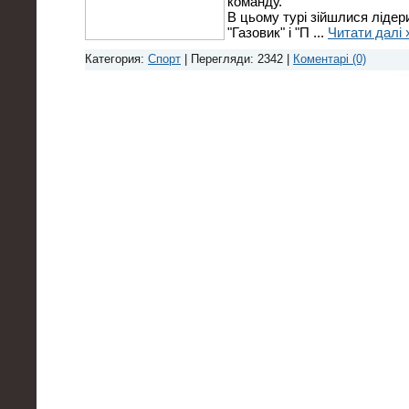
команду.
В цьому турі зійшлися лідер
"Газовик" і "П
...
Читати далі 
Категория:
Спорт
| Перегляди: 2342 |
Коментарі (0)