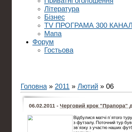
Приватні оголошення
Література
Бізнес
TV ПРОГРАМА 300 КАНАЛ
Мапа
Форум
Гостьова
Головна
»
2011
»
Лютий
»
06
06.02.2011 -
Черговий крок "Прапора" 
Відбулися матчі п`ятого тур
з футзалу. Поточний тур був
зв`язку з участю наших футб