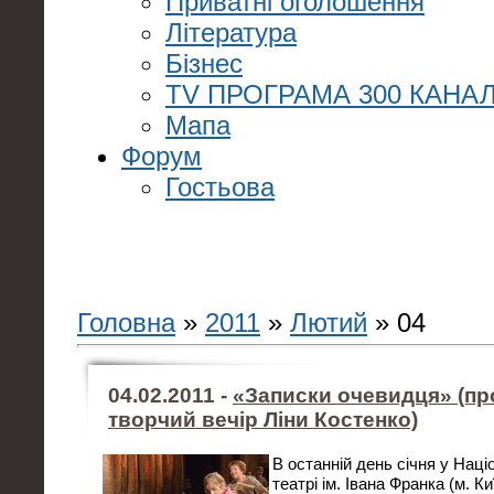
Приватні оголошення
Література
Бізнес
TV ПРОГРАМА 300 КАНАЛ
Мапа
Форум
Гостьова
Головна
»
2011
»
Лютий
»
04
04.02.2011 -
«Записки очевидця» (пр
творчий вечір Ліни Костенко)
В останній день січня у Нац
театрі ім. Івана Франка (м. К